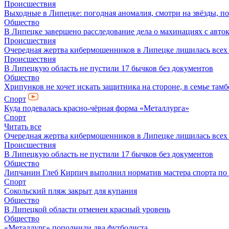
Происшествия
Выходные в Липецке: погодная аномалия, смотри на звёзды, п
Общество
В Липецке завершено расследование дела о махинациях с авто
Происшествия
Очередная жертва кибермошенников в Липецке лишилась всех 
Происшествия
В Липецкую область не пустили 17 бычков без документов
Общество
Хрипунков не хочет искать защитника на стороне, в семье там
Спорт
Куда подевалась красно-чёрная форма «Металлурга»
Спорт
Читать все
Очередная жертва кибермошенников в Липецке лишилась всех 
Происшествия
В Липецкую область не пустили 17 бычков без документов
Общество
Липчанин Глеб Кирпич выполнил норматив мастера спорта по
Спорт
Сокольский пляж закрыт для купания
Общество
В Липецкой области отменен красный уровень
Общество
«Металлург» пополнили два футболиста