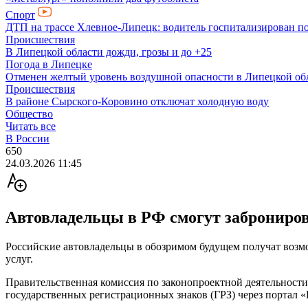
Спорт
ДТП на трассе Хлевное-Липецк: водитель госпитализирован по
Происшествия
В Липецкой области дожди, грозы и до +25
Погода в Липецке
Отменен желтый уровень воздушной опасности в Липецкой об
Происшествия
В районе Сырского-Коровино отключат холодную воду
Общество
Читать все
В России
650
24.03.2026 11:45
Автовладельцы в РФ смогут заброниров
Российские автовладельцы в обозримом будущем получат возмо
услуг.
Правительственная комиссия по законопроектной деятельност
государственных регистрационных знаков (ГРЗ) через портал 