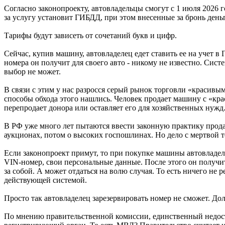
Согласно законопроекту, автовладельцы смогут с 1 июля 2026 
за услугу установит ГИБДД, при этом внесенные за бронь деньг
Тарифы будут зависеть от сочетаний букв и цифр.
Сейчас, купив машину, автовладелец едет ставить ее на учет в
номера он получит для своего авто - никому не известно. Сист
выбор не может.
В связи с этим у нас разросся серый рынок торговли «красивым
способы обхода этого нашлись. Человек продает машину с «кра
перепродает донора или оставляет его для хозяйственных нужд
В РФ уже много лет пытаются ввести законную практику прода
аукционах, потом о высоких госпошлинах. Но дело с мертвой т
Если законопроект примут, то при покупке машины автовладеле
VIN-номер, свои персональные данные. После этого он получит
за собой. А может отдаться на волю случая. То есть ничего не
действующей системой.
Просто так автовладелец зарезервировать номер не сможет. До
По мнению правительственной комиссии, единственный недостато