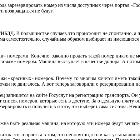
года зарезервировать номер из числа доступных через портал «Г
и возвращаться не будут.
 ГИБДД. В большинстве случаев это происходит не спонтанно, а 
ема самостоятельно, случайным образом выбирает из имеющихся в
и» номерами. Конечно, законно продать такой номер никто не мо
сивым» номером. Машина выступает в качестве донора. А потом 
.
жи «красивых» номеров. Почему-то многим хочется иметь такой
очки не двигалось. А вот теперь заговорили о резервировании н
ц запишется на сайте Госуслуг на регистрацию транспорта. Он у
 список номеров, которые есть в доступе. За отдельную плату о
 резервировать и получить в итоге, что выберет сама система. 
лжна быть реальная машина, на которую эти номера будут вешать
к этого проекта в том, что непонятно, кто и как устанавливает