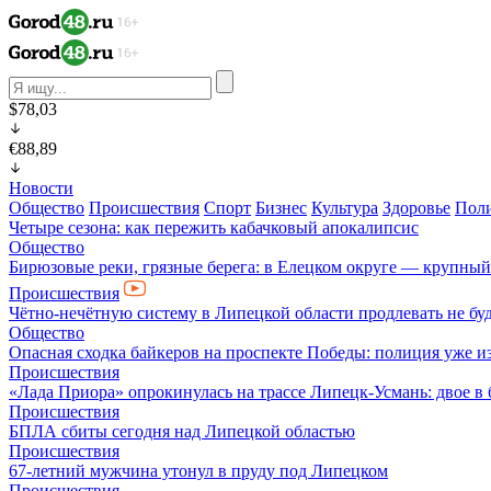
$78,03
€88,89
Новости
Общество
Происшествия
Спорт
Бизнес
Культура
Здоровье
Пол
Четыре сезона: как пережить кабачковый апокалипсис
Общество
Бирюзовые реки, грязные берега: в Елецком округе — крупный
Происшествия
Чётно-нечётную систему в Липецкой области продлевать не бу
Общество
Опасная сходка байкеров на проспекте Победы: полиция уже и
Происшествия
«Лада Приора» опрокинулась на трассе Липецк-Усмань: двое в
Происшествия
БПЛА сбиты сегодня над Липецкой областью
Происшествия
67-летний мужчина утонул в пруду под Липецком
Происшествия