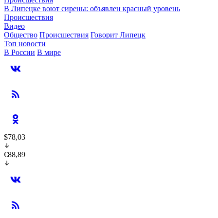
В Липецке воют сирены: объявлен красный уровень
Происшествия
Видео
Общество
Происшествия
Говорит Липецк
Топ новости
В России
В мире
$78,03
€88,89