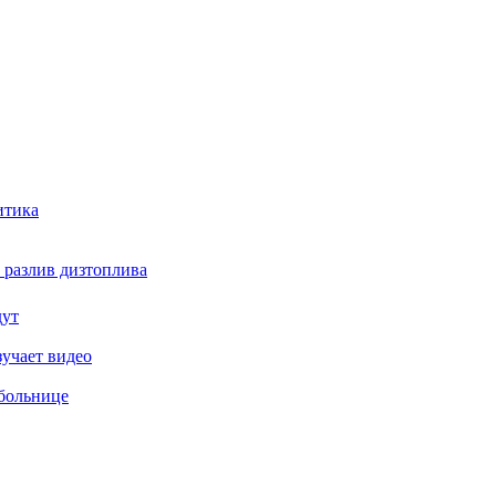
итика
 разлив дизтоплива
дут
зучает видео
 больнице