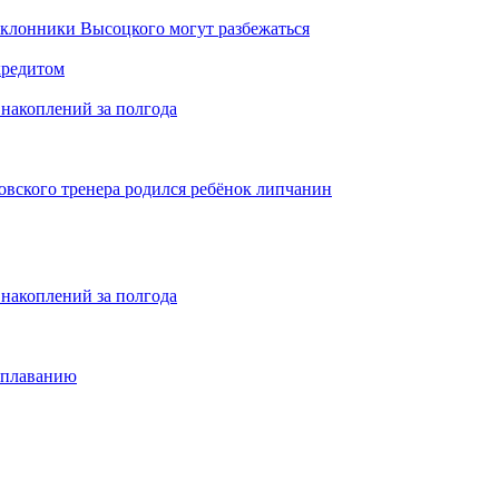
оклонники Высоцкого могут разбежаться
кредитом
накоплений за полгода
бовского тренера родился ребёнок липчанин
накоплений за полгода
 плаванию