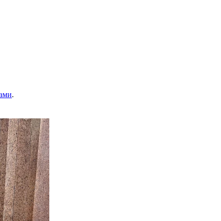
ами
.