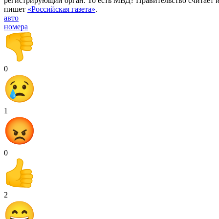
регистрирующий орган. То есть МВД? Правительство считает и
пишет
«Российская газета»
.
авто
номера
0
1
0
2