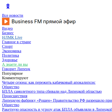
Все новости
Видео
Бизнес
НЛМК Live
Главное в стране
Спорт
Экономика
Политика
Здоровье
А знаете ли вы
Говорит Липецк
Популярное
Комментируют
Четыре сезона: как пережить кабачковый апокалипсис
Общество
БПЛА самолетного типа сбивали над Липецкой областью
Происшествия
Липецкую фабрику «Рошен» Правительство РФ разрешило при
Общество
Ракетную опасность и угрозу атак БПЛА объявляли в Липецкой