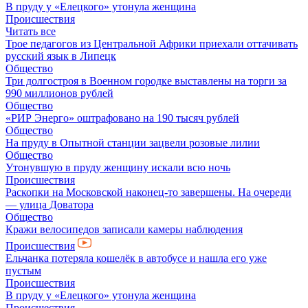
В пруду у «Елецкого» утонула женщина
Происшествия
Читать все
Трое педагогов из Центральной Африки приехали оттачивать
русский язык в Липецк
Общество
Три долгостроя в Военном городке выставлены на торги за
990 миллионов рублей
Общество
«РИР Энерго» оштрафовано на 190 тысяч рублей
Общество
На пруду в Опытной станции зацвели розовые лилии
Общество
Утонувшую в пруду женщину искали всю ночь
Происшествия
Раскопки на Московской наконец-то завершены. На очереди
— улица Доватора
Общество
Кражи велосипедов записали камеры наблюдения
Происшествия
Ельчанка потеряла кошелёк в автобусе и нашла его уже
пустым
Происшествия
В пруду у «Елецкого» утонула женщина
Происшествия