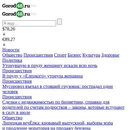
$78,26
€89,27
Новости
Общество
Происшествия
Спорт
Бизнес
Культура
Здоровье
Политика
Утонувшую в пруду женщину искали всю ночь
Происшествия
В пруду у «Елецкого» утонула женщина
Происшествия
Мусоровоз въехал в стоящий грузовик: пострадал один
человек
Происшествия
Сделки с недвижимостью по биометрии, справки для
родителей по счетам подростков – законы, которые вступают
в силу в июле
Общество
Липецкая вечЁрка: кровавый выпускной, выборы мэра
и продление моратория на продажу бензина