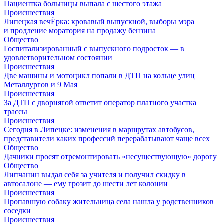
Пациентка больницы выпала с шестого этажа
Происшествия
Липецкая вечЁрка: кровавый выпускной, выборы мэра
и продление моратория на продажу бензина
Общество
Госпитализированный с выпускного подросток — в
удовлетворительном состоянии
Происшествия
Две машины и мотоцикл попали в ДТП на кольце улиц
Металлургов и 9 Мая
Происшествия
За ДТП с дворнягой ответит оператор платного участка
трассы
Происшествия
Сегодня в Липецке: изменения в маршрутах автобусов,
представители каких профессий перерабатывают чаще всех
Общество
Дачники просят отремонтировать «несуществующую» дорогу
Общество
Липчанин выдал себя за учителя и получил скидку в
автосалоне — ему грозит до шести лет колонии
Происшествия
Пропавшую собаку жительница села нашла у родственников
соседки
Происшествия