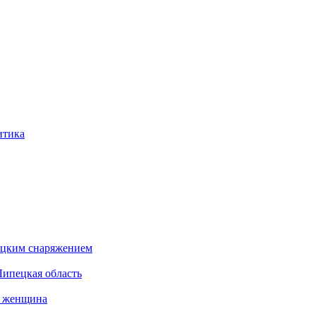
итика
бацким снаряжением
Липецкая область
а женщина