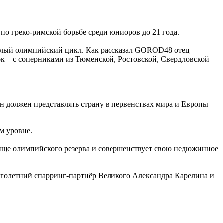
о греко-римской борьбе среди юниоров до 21 года.
 целый олимпийский цикл. Как рассказал GOROD48 отец
к – с соперниками из Тюменской, Ростовской, Свердловской
н должен представлять страну в первенствах мира и Европы
м уровне.
ище олимпийского резерва и совершенствует свою недюжинное
голетний спарринг-партнёр Великого Александра Карелина и