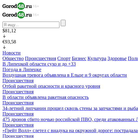
$81,12
€93,58
Новости
Общество
Происшествия
Спорт
Бизнес
Культура
Здоровье
Пол
В Липецкой области сухо и до +33
Погода в Липецке
Воздушная тревога объявлена в Ельце и 9 округах области
Происшествия
Отбой ракетной опасности и красного уровня
Происшествия
В области объявлена ракетная опасность
Происшествия
34-летний липчанин прошел сквозь стены за запчастями и ры
Происшествия
475 дронов сбито ночью российской ПВО, среди атакованных 
Происшествия
«Грейт Волл» слетел с виадука на окружной дороге: пострадал
Происшествия