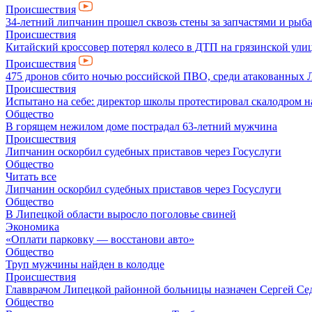
Происшествия
34-летний липчанин прошел сквозь стены за запчастями и ры
Происшествия
Китайский кроссовер потерял колесо в ДТП на грязинской ули
Происшествия
475 дронов сбито ночью российской ПВО, среди атакованных 
Происшествия
Испытано на себе: директор школы протестировал скалодром н
Общество
В горящем нежилом доме пострадал 63-летний мужчина
Происшествия
Липчанин оскорбил судебных приставов через Госуслуги
Общество
Читать все
Липчанин оскорбил судебных приставов через Госуслуги
Общество
В Липецкой области выросло поголовье свиней
Экономика
«Оплати парковку — восстанови авто»
Общество
Труп мужчины найден в колодце
Происшествия
Главврачом Липецкой районной больницы назначен Сергей Се
Общество