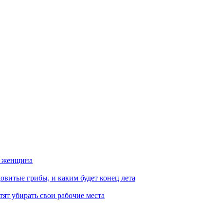
а женщина
овитые грибы, и каким будет конец лета
тят убирать свои рабочие места