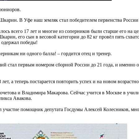
 юниоров.
карин. В Уфе наш земляк стал победителем первенства России п
лось всего 17 лет и многие из соперников были старше его на
ин, его сын в весовой категории до 82 кг провёл пять схвато
х одержал победы!
ерникам ни одного балла! – гордится отец и тренер.
й стал первым номером сборной России до 21 года, и именно о
ет, а теперь постарается повторить успех и на новом возрастно
етова и Владимира Макарова. Сейчас учится в Москве в учил
ликса Авакова.
 участие помощник депутата Госдумы Алексей Колесников, мно