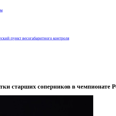
ем
еский пункт весогабаритного контроля
тки старших соперников в чемпионате Р