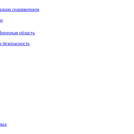
бацким снаряжением
це
Липецкая область
а безопасность
дых