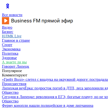
Все новости
Видео
Бизнес
НЛМК Live
Главное в стране
Спорт
Экономика
Политика
Здоровье
А знаете ли вы
Говорит Липецк
Популярное
Комментируют
«Грейт Волл» слетел с виадука на окружной дороге: пострадал
Происшествия
Липецкая вечЁрка: подросток погиб в ДТП, леса заполонили яд
Общество
Сегодня в Липецке: революция в ЕГЭ, богатые плачут, но не хо
Общество
Ферму конопли нашли полицейские в доме липчанина