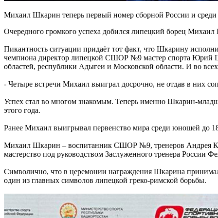
Михаил Шкарин теперь первый номер сборной России и среди
Очередного громкого успеха добился липецкий борец Михаил Ш
Пикантность ситуации придаёт тот факт, что Шкарину исполни
чемпиона директор липецкой СШОР №9 мастер спорта Юрий Шкар
областей, республики Адыгеи и Московской области. И во все
- Четыре встречи Михаил выиграл досрочно, не отдав в них соп
Успех стал во многом знакомым. Теперь именно Шкарин-младши
этого года.
Ранее Михаил выигрывал первенство мира среди юношей до 18 л
Михаил Шкарин – воспитанник СШОР №9, тренеров Андрея Коч
мастерство под руководством Заслуженного тренера России Фе
Символично, что в церемонии награждения Шкарина принимал
один из главных символов липецкой греко-римской борьбы.