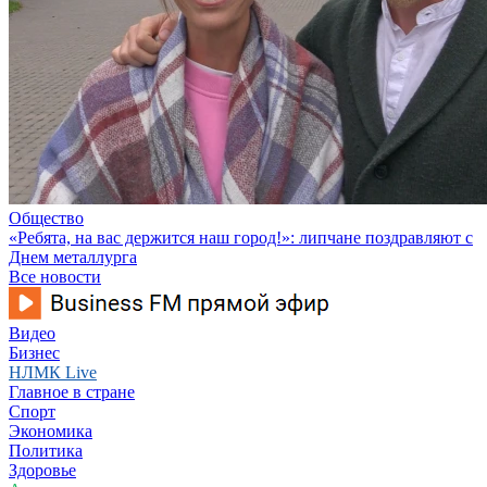
Общество
«Ребята, на вас держится наш город!»: липчане поздравляют с
Днем металлурга
Все новости
Видео
Бизнес
НЛМК Live
Главное в стране
Спорт
Экономика
Политика
Здоровье