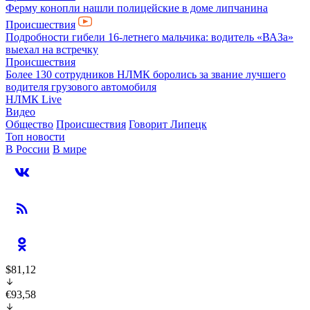
Ферму конопли нашли полицейские в доме липчанина
Происшествия
Подробности гибели 16-летнего мальчика: водитель «ВАЗа»
выехал на встречку
Происшествия
Более 130 сотрудников НЛМК боролись за звание лучшего
водителя грузового автомобиля
НЛМК Live
Видео
Общество
Происшествия
Говорит Липецк
Топ новости
В России
В мире
$81,12
€93,58