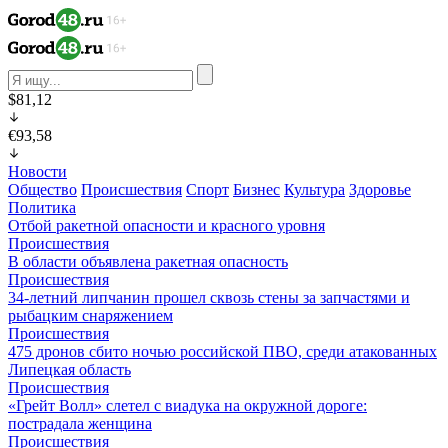
$81,12
€93,58
Новости
Общество
Происшествия
Спорт
Бизнес
Культура
Здоровье
Политика
Отбой ракетной опасности и красного уровня
Происшествия
В области объявлена ракетная опасность
Происшествия
34-летний липчанин прошел сквозь стены за запчастями и
рыбацким снаряжением
Происшествия
475 дронов сбито ночью российской ПВО, среди атакованных
Липецкая область
Происшествия
«Грейт Волл» слетел с виадука на окружной дороге:
пострадала женщина
Происшествия