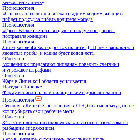
выехал на встречку
Происшествия
«Спешила на вокзал и выехала задним ходом»: женщина
пойдет под суд за гибель водителя мопеда
Происшествия
«Грейт Волл» слетел с виадука на окружной дороге:
пострадала женщина
Происшествия
Липецкая вечЁрка: подросток погиб в ДТП, леса заполонили
ядовитые грибы, и каким будет конец лета
Общество
Мошенники предлагают липчанам поверить счетчики
и угрожают штрафами
Общество
Жара в Липецкой области усиливается
Погода в Липецке
Ферму конопли нашли полицейские в доме липчанина
Происшествия
Сегодня в Липецке: революция в ЕГЭ, богатые плачут, но не
хотят убирать свои рабочие места
Общество
34-летний липчанин прошел сквозь стены за запчастями и
рыбацким снаряжением
Происшествия
Лето в Липецке: сухой июнь, дождливый июль