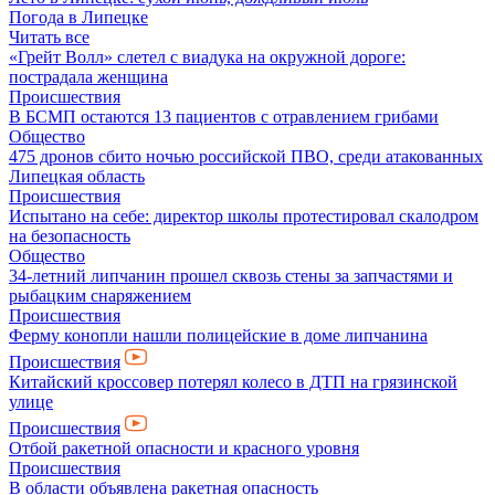
Погода в Липецке
Читать все
«Грейт Волл» слетел с виадука на окружной дороге:
пострадала женщина
Происшествия
В БСМП остаются 13 пациентов с отравлением грибами
Общество
475 дронов сбито ночью российской ПВО, среди атакованных
Липецкая область
Происшествия
Испытано на себе: директор школы протестировал скалодром
на безопасность
Общество
34-летний липчанин прошел сквозь стены за запчастями и
рыбацким снаряжением
Происшествия
Ферму конопли нашли полицейские в доме липчанина
Происшествия
Китайский кроссовер потерял колесо в ДТП на грязинской
улице
Происшествия
Отбой ракетной опасности и красного уровня
Происшествия
В области объявлена ракетная опасность