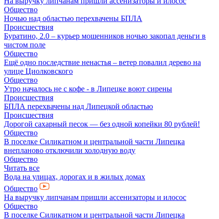
На выручку липчанам пришли ассенизаторы и илосос
Общество
Ночью над областью перехвачены БПЛА
Происшествия
Буратино, 2.0 – курьер мошенников ночью закопал деньги в
чистом поле
Общество
Ещё одно последствие ненастья – ветер повалил дерево на
улице Циолковского
Общество
Утро началось не с кофе - в Липецке воют сирены
Происшествия
БПЛА перехвачены над Липецкой областью
Происшествия
Дорогой сахарный песок — без одной копейки 80 рублей!
Общество
В поселке Силикатном и центральной части Липецка
внепланово отключили холодную воду
Общество
Читать все
Вода на улицах, дорогах и в жилых домах
Общество
На выручку липчанам пришли ассенизаторы и илосос
Общество
В поселке Силикатном и центральной части Липецка