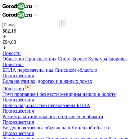
$82,16
€94,83
Новости
Общество
Происшествия
Спорт
Бизнес
Культура
Здоровье
Политика
БПЛА перехвачены над Липецкой областью
Происшествия
Вода на улицах, дорогах и в жилых домах
Общество
Труп пропавшей без вести женщины нашли в болоте
Происшествия
Ночью над областью перехвачены БПЛА
Происшествия
Режим ракетной опасности объявлен в области
Происшествия
Воздушная тревога объявлена в Липецкой области
Происшествия
Жесткая авария под Липецком: два человека погибли, трое