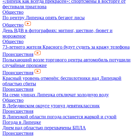
«Липецк как всегда прекрасен»: спортсмены в восторге от
фестиваля триатлона
Общество
По центру Липецка опять бегают лисы
Общество
День ВДВ в фотографиях: митинг, шествие, бювет и
мороженое
Общество
73-летнего жителя Красного будут судить за кражу телефона
Происшествия
Полыхающий возле торгового центра автомобиль потушили
случайные прохожие
Происшествия
Красный уровень отменён: беспилотники над Липецкой
областью сбиты
Происшествия
На семи улицах Липецка отключат холодную воду
Общество
В Лебедянском округе утонул девятиклассник
Происшествия
В Липецкой области погода останется жаркой и сухой
Погода в Липецке
Днем над областью перехвачены БПЛА
Происшествия