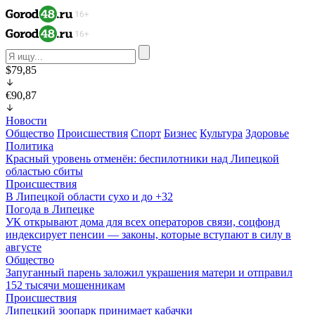
$79,85
€90,87
Новости
Общество
Происшествия
Спорт
Бизнес
Культура
Здоровье
Политика
Красный уровень отменён: беспилотники над Липецкой
областью сбиты
Происшествия
В Липецкой области сухо и до +32
Погода в Липецке
УК открывают дома для всех операторов связи, соцфонд
индексирует пенсии — законы, которые вступают в силу в
августе
Общество
Запуганный парень заложил украшения матери и отправил
152 тысячи мошенникам
Происшествия
Липецкий зоопарк принимает кабачки