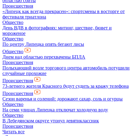
областью сбиты
Происшествия
«Липецк как всегда прекрасен»: спортсмены в восторге от
фестиваля триатлона
Общество
День ВДВ в фотографиях: митинг, шествие, бювет и
мороженое
Общество
По центру Липецка опять бегают лисы
Общество
Днем над областью перехвачены БПЛА
Происшествия
Полыхающий возле торгового центра автомобиль потушили
случайные прохожие
Происшествия
73-летнего жителя Красного будут судить за кражу телефона
Происшествия
Сезон варенья и солений: дорожают сахар, соль и огурцы
Общество
На семи улицах Липецка отключат холодную воду
Общество
В Лебедянском округе утонул девятиклассник
Происшествия
Читать все