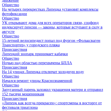
движение
Общество
На четырех перекрестках Липецка установят комплексы
фотофиксации
Общество
УК открывают дома для всех операторов связи, соцфонд
индексирует пенсии — законы, которые вступают в силу в
августе
Общество
15-летний велосипедист попал под фургон «Фольксваген
Транспортер» у городского пляжа
Происшествия
Липецкий зоопарк принимает кабачки
Общество
Ночью над областью перехвачены БПЛА
Происшествия
На 14 улицах Липецка отключат холодную воду
Общество
Начался ремонт улицы Краснознаменной
Общество
Запуганный парень заложил украшения матери и отправил
152 тысячи мошенникам
Происшествия
«Липецк как всегда прекрасен»: спортсмены в восторге от
фестиваля триатлона