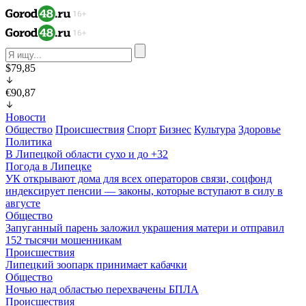
$79,85
€90,87
Новости
Общество
Происшествия
Спорт
Бизнес
Культура
Здоровье
Политика
В Липецкой области сухо и до +32
Погода в Липецке
УК открывают дома для всех операторов связи, соцфонд
индексирует пенсии — законы, которые вступают в силу в
августе
Общество
Запуганный парень заложил украшения матери и отправил
152 тысячи мошенникам
Происшествия
Липецкий зоопарк принимает кабачки
Общество
Ночью над областью перехвачены БПЛА
Происшествия