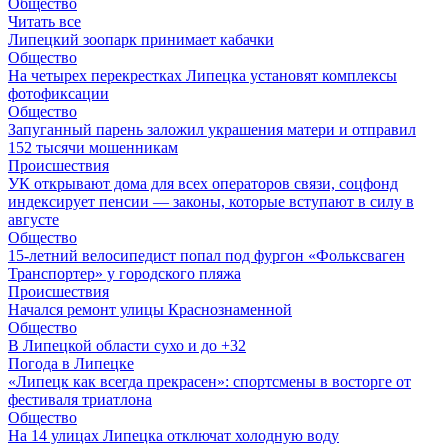
Общество
Читать все
Липецкий зоопарк принимает кабачки
Общество
На четырех перекрестках Липецка установят комплексы
фотофиксации
Общество
Запуганный парень заложил украшения матери и отправил
152 тысячи мошенникам
Происшествия
УК открывают дома для всех операторов связи, соцфонд
индексирует пенсии — законы, которые вступают в силу в
августе
Общество
15-летний велосипедист попал под фургон «Фольксваген
Транспортер» у городского пляжа
Происшествия
Начался ремонт улицы Краснознаменной
Общество
В Липецкой области сухо и до +32
Погода в Липецке
«Липецк как всегда прекрасен»: спортсмены в восторге от
фестиваля триатлона
Общество
На 14 улицах Липецка отключат холодную воду