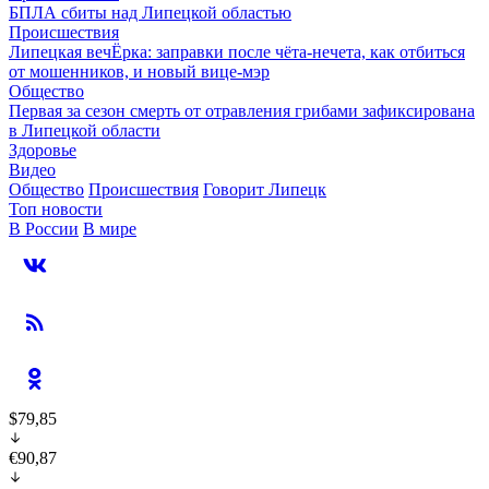
БПЛА сбиты над Липецкой областью
Происшествия
Липецкая вечЁрка: заправки после чёта-нечета, как отбиться
от мошенников, и новый вице-мэр
Общество
Первая за сезон смерть от отравления грибами зафиксирована
в Липецкой области
Здоровье
Видео
Общество
Происшествия
Говорит Липецк
Топ новости
В России
В мире
$79,85
€90,87