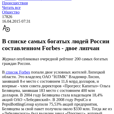
Происшествия
Читать все
Общество
17826
16.04.2015 07:31
В списке самых богатых людей России
составленном Forbes - двое липчан
Журнал опубликовал очередной рейтинг 200 самых богатых
граждан России.
В
список Forbes
попали двое условных жителей Липецкой
области. Это владелец ОАО "НЛМК" Владимир Лисин,
занявший 8-е место с состоянием 11,6 млрд долларов, и
впервые - член совета директоров «Прогресс Капитал» Ольга
Белявцева, занявшая 183 место с состоянием 400 млн
долларов. В 2004 году Белявцева стала владельцем 18,4%
акций ОАО «Лебедянский». В 2008 году PepsiCo и
PepsiBottlingGroup купили 75,53% акций предприятия,
Белявцева за свой пакет получила около $330 млн. Тогда же из
«Лебедянского» был выделен завод «Прогресс», который