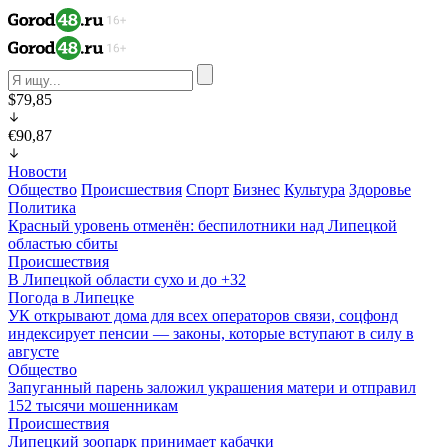
$79,85
€90,87
Новости
Общество
Происшествия
Спорт
Бизнес
Культура
Здоровье
Политика
Красный уровень отменён: беспилотники над Липецкой
областью сбиты
Происшествия
В Липецкой области сухо и до +32
Погода в Липецке
УК открывают дома для всех операторов связи, соцфонд
индексирует пенсии — законы, которые вступают в силу в
августе
Общество
Запуганный парень заложил украшения матери и отправил
152 тысячи мошенникам
Происшествия
Липецкий зоопарк принимает кабачки