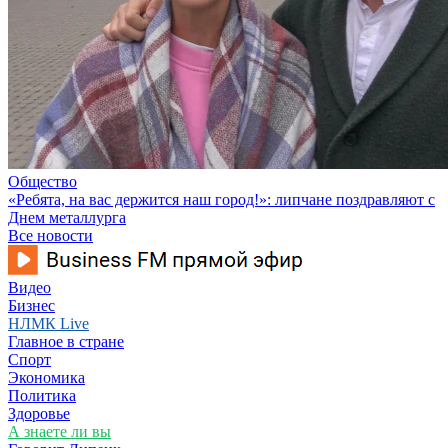
Общество
«Ребята, на вас держится наш город!»: липчане поздравляют с
Днем металлурга
Все новости
Видео
Бизнес
НЛМК Live
Главное в стране
Спорт
Экономика
Политика
Здоровье
А знаете ли вы