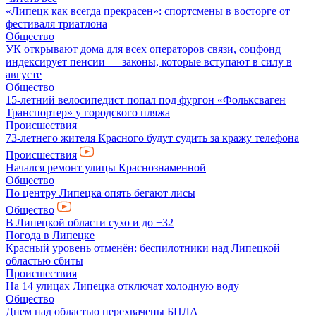
«Липецк как всегда прекрасен»: спортсмены в восторге от
фестиваля триатлона
Общество
УК открывают дома для всех операторов связи, соцфонд
индексирует пенсии — законы, которые вступают в силу в
августе
Общество
15-летний велосипедист попал под фургон «Фольксваген
Транспортер» у городского пляжа
Происшествия
73-летнего жителя Красного будут судить за кражу телефона
Происшествия
Начался ремонт улицы Краснознаменной
Общество
По центру Липецка опять бегают лисы
Общество
В Липецкой области сухо и до +32
Погода в Липецке
Красный уровень отменён: беспилотники над Липецкой
областью сбиты
Происшествия
На 14 улицах Липецка отключат холодную воду
Общество
Днем над областью перехвачены БПЛА