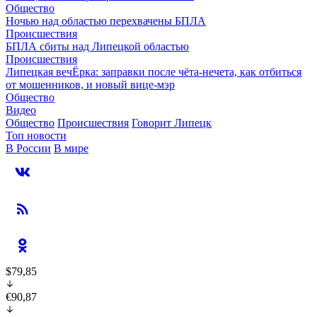
Общество
Ночью над областью перехвачены БПЛА
Происшествия
БПЛА сбиты над Липецкой областью
Происшествия
Липецкая вечЁрка: заправки после чёта-нечета, как отбиться
от мошенников, и новый вице-мэр
Общество
Видео
Общество
Происшествия
Говорит Липецк
Топ новости
В России
В мире
$79,85
€90,87