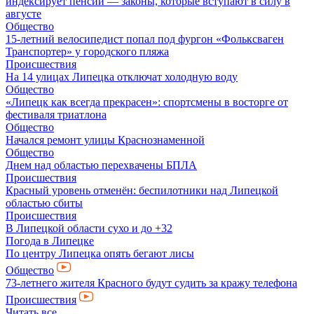
индексирует пенсии — законы, которые вступают в силу в
августе
Общество
15-летний велосипедист попал под фургон «Фольксваген
Транспортер» у городского пляжа
Происшествия
На 14 улицах Липецка отключат холодную воду
Общество
«Липецк как всегда прекрасен»: спортсмены в восторге от
фестиваля триатлона
Общество
Начался ремонт улицы Краснознаменной
Общество
Днем над областью перехвачены БПЛА
Происшествия
Красный уровень отменён: беспилотники над Липецкой
областью сбиты
Происшествия
В Липецкой области сухо и до +32
Погода в Липецке
По центру Липецка опять бегают лисы
Общество
73-летнего жителя Красного будут судить за кражу телефона
Происшествия
Читать все