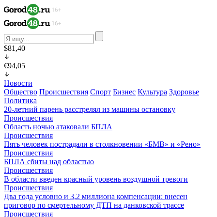
$81,40
€94,05
Новости
Общество
Происшествия
Спорт
Бизнес
Культура
Здоровье
Политика
20-летний парень расстрелял из машины остановку
Происшествия
Область ночью атаковали БПЛА
Происшествия
Пять человек пострадали в столкновении «БМВ» и «Рено»
Происшествия
БПЛА сбиты над областью
Происшествия
В области введен красный уровень воздушной тревоги
Происшествия
Два года условно и 3,2 миллиона компенсации: внесен
приговор по смертельному ДТП на данковской трассе
Происшествия