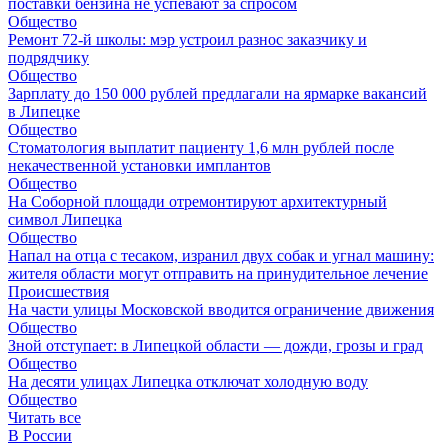
поставки бензина не успевают за спросом
Общество
Ремонт 72‑й школы: мэр устроил разнос заказчику и
подрядчику
Общество
Зарплату до 150 000 рублей предлагали на ярмарке вакансий
в Липецке
Общество
Стоматология выплатит пациенту 1,6 млн рублей после
некачественной установки имплантов
Общество
На Соборной площади отремонтируют архитектурный
символ Липецка
Общество
Напал на отца с тесаком, изранил двух собак и угнал машину:
жителя области могут отправить на принудительное лечение
Происшествия
На части улицы Московской вводится ограничение движения
Общество
Зной отступает: в Липецкой области — дожди, грозы и град
Общество
На десяти улицах Липецка отключат холодную воду
Общество
Читать все
В России