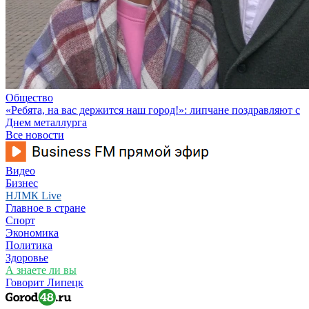
Общество
«Ребята, на вас держится наш город!»: липчане поздравляют с
Днем металлурга
Все новости
Видео
Бизнес
НЛМК Live
Главное в стране
Спорт
Экономика
Политика
Здоровье
А знаете ли вы
Говорит Липецк