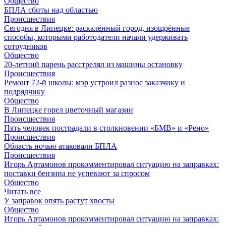
Общество
БПЛА сбиты над областью
Происшествия
Сегодня в Липецке: раскалённый город, изощрённые
способы, которыми работодатели начали удерживать
сотрудников
Общество
20-летний парень расстрелял из машины остановку
Происшествия
Ремонт 72‑й школы: мэр устроил разнос заказчику и
подрядчику
Общество
В Липецке горел цветочный магазин
Происшествия
Пять человек пострадали в столкновении «БМВ» и «Рено»
Происшествия
Область ночью атаковали БПЛА
Происшествия
Игорь Артамонов прокомментировал ситуацию на заправках:
поставки бензина не успевают за спросом
Общество
Читать все
У заправок опять растут хвосты
Общество
Игорь Артамонов прокомментировал ситуацию на заправках: