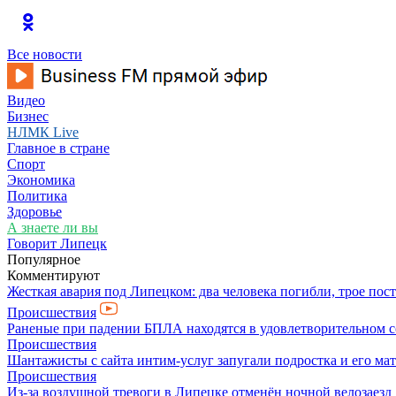
Все новости
Видео
Бизнес
НЛМК Live
Главное в стране
Спорт
Экономика
Политика
Здоровье
А знаете ли вы
Говорит Липецк
Популярное
Комментируют
Жесткая авария под Липецком: два человека погибли, трое пос
Происшествия
Раненые при падении БПЛА находятся в удовлетворительном 
Происшествия
Шантажисты с сайта интим-услуг запугали подростка и его мат
Происшествия
Из-за воздушной тревоги в Липецке отменён ночной велозаезд