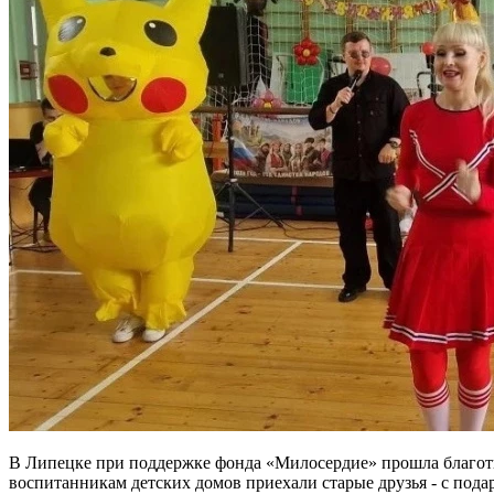
В Липецке при поддержке фонда «Милосердие» прошла благотв
воспитанникам детских домов приехали старые друзья - с под