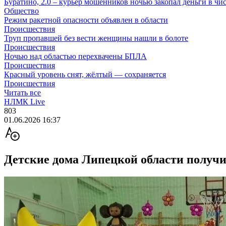
Буратино, 2.0 – курьер мошенников ночью закопал деньги в чи
Общество
Режим ракетной опасности объявлен в области
Происшествия
Труп пропавшей без вести женщины нашли в болоте
Происшествия
Ночью над областью перехвачены БПЛА
Происшествия
Красный уровень снят, жёлтый — сохраняется
Происшествия
Читать все
НЛМК Live
803
01.06.2026 16:37
Детские дома Липецкой области получи