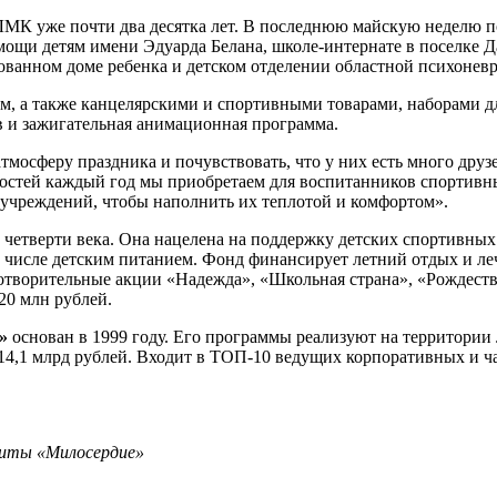
МК уже почти два десятка лет. В последнюю майскую неделю п
мощи детям имени Эдуарда Белана, школе-интернате в поселке 
ованном доме ребенка и детском отделении областной психонев
м, а также канцелярскими и спортивными товарами, наборами д
 и зажигательная анимационная программа.
тмосферу праздника и почувствовать, что у них есть много друз
ностей каждый год мы приобретаем для воспитанников спортив
 учреждений, чтобы наполнить их теплотой и комфортом».
четверти века. Она нацелена на поддержку детских спортивных 
 числе детским питанием. Фонд финансирует летний отдых и леч
творительные акции «Надежда», «Школьная страна», «Рождествен
20 млн рублей.
»
основан в 1999 году. Его программы реализуют на территории
 14,1 млрд рублей. Входит в ТОП-10 ведущих корпоративных и 
щиты «Милосердие»