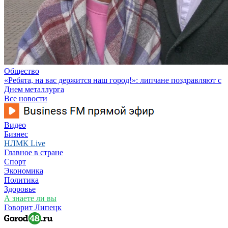
Общество
«Ребята, на вас держится наш город!»: липчане поздравляют с
Днем металлурга
Все новости
Видео
Бизнес
НЛМК Live
Главное в стране
Спорт
Экономика
Политика
Здоровье
А знаете ли вы
Говорит Липецк