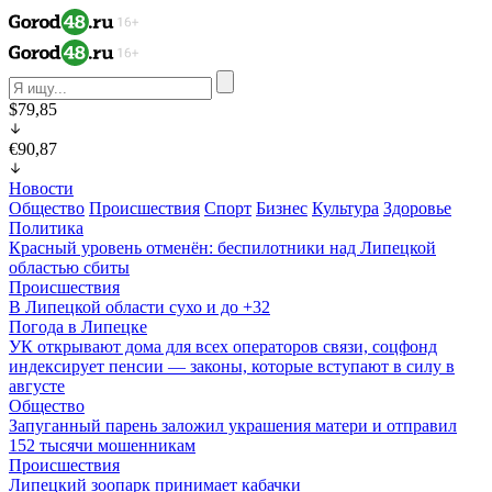
$79,85
€90,87
Новости
Общество
Происшествия
Спорт
Бизнес
Культура
Здоровье
Политика
Красный уровень отменён: беспилотники над Липецкой
областью сбиты
Происшествия
В Липецкой области сухо и до +32
Погода в Липецке
УК открывают дома для всех операторов связи, соцфонд
индексирует пенсии — законы, которые вступают в силу в
августе
Общество
Запуганный парень заложил украшения матери и отправил
152 тысячи мошенникам
Происшествия
Липецкий зоопарк принимает кабачки