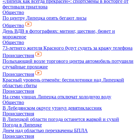
«Липецк как всегда прекрасен»: спортсмены в восторге от
фестиваля триатлона
Общество
По центру Липецка опять бегают лисы
Общество
День ВДВ в фотографиях: митинг, шествие, бювет и
мороженое
Общество
73-летнего жителя Красного будут судить за кражу телефона
Происшествия
Полыхающий возле торгового центра автомобиль потушили
случайные прохожие
Происшествия
Красный уровень отменён: беспилотники над Липецкой
областью сбиты
Происшествия
На семи улицах Липецка отключат холодную воду
Общество
В Лебедянском округе утонул девятиклассник
Происшествия
В Липецкой области погода останется жаркой и сухой
Погода в Липецке
Днем над областью перехвачены БПЛА
Происшествия