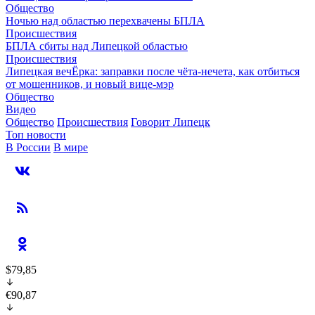
Общество
Ночью над областью перехвачены БПЛА
Происшествия
БПЛА сбиты над Липецкой областью
Происшествия
Липецкая вечЁрка: заправки после чёта-нечета, как отбиться
от мошенников, и новый вице-мэр
Общество
Видео
Общество
Происшествия
Говорит Липецк
Топ новости
В России
В мире
$79,85
€90,87