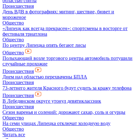
областью сбиты
Происшествия
День ВДВ в фотографиях: митинг, шествие, бювет и
мороженое
Общество
«Липецк как всегда прекрасен»: спортсмены в восторге от
фестиваля триатлона
Общество
По центру Липецка опять бегают лисы
Общество
Полыхающий возле торгового центра автомобиль потушили
случайные прохожие
Происшествия
Днем над областью перехвачены БПЛА
Происшествия
73-летнего жителя Красного будут судить за кражу телефона
Происшествия
В Лебедянском округе утонул девятиклассник
Происшествия
Сезон варенья и солений: дорожают сахар, соль и огурцы
Общество
На семи улицах Липецка отключат холодную воду
Общество
Читать все