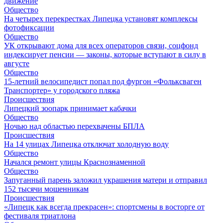
движение
Общество
На четырех перекрестках Липецка установят комплексы
фотофиксации
Общество
УК открывают дома для всех операторов связи, соцфонд
индексирует пенсии — законы, которые вступают в силу в
августе
Общество
15-летний велосипедист попал под фургон «Фольксваген
Транспортер» у городского пляжа
Происшествия
Липецкий зоопарк принимает кабачки
Общество
Ночью над областью перехвачены БПЛА
Происшествия
На 14 улицах Липецка отключат холодную воду
Общество
Начался ремонт улицы Краснознаменной
Общество
Запуганный парень заложил украшения матери и отправил
152 тысячи мошенникам
Происшествия
«Липецк как всегда прекрасен»: спортсмены в восторге от
фестиваля триатлона