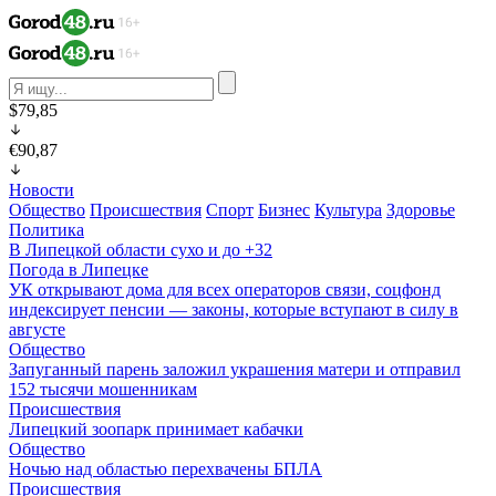
$79,85
€90,87
Новости
Общество
Происшествия
Спорт
Бизнес
Культура
Здоровье
Политика
В Липецкой области сухо и до +32
Погода в Липецке
УК открывают дома для всех операторов связи, соцфонд
индексирует пенсии — законы, которые вступают в силу в
августе
Общество
Запуганный парень заложил украшения матери и отправил
152 тысячи мошенникам
Происшествия
Липецкий зоопарк принимает кабачки
Общество
Ночью над областью перехвачены БПЛА
Происшествия