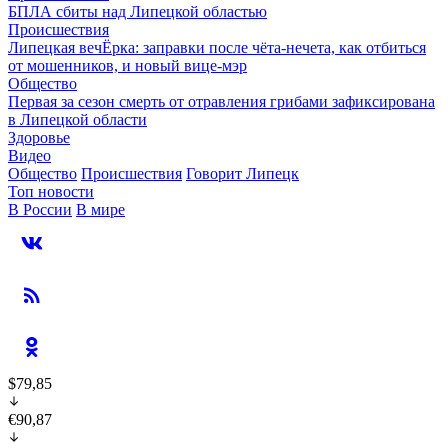
БПЛА сбиты над Липецкой областью
Происшествия
Липецкая вечЁрка: заправки после чёта-нечета, как отбиться
от мошенников, и новый вице-мэр
Общество
Первая за сезон смерть от отравления грибами зафиксирована
в Липецкой области
Здоровье
Видео
Общество
Происшествия
Говорит Липецк
Топ новости
В России
В мире
$79,85
€90,87