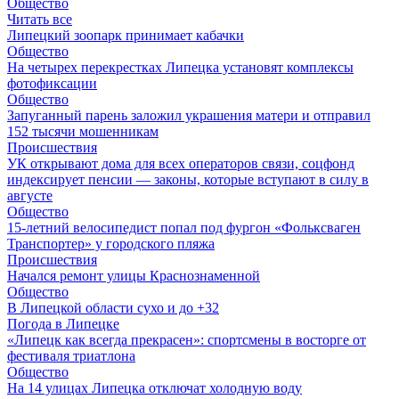
Общество
Читать все
Липецкий зоопарк принимает кабачки
Общество
На четырех перекрестках Липецка установят комплексы
фотофиксации
Общество
Запуганный парень заложил украшения матери и отправил
152 тысячи мошенникам
Происшествия
УК открывают дома для всех операторов связи, соцфонд
индексирует пенсии — законы, которые вступают в силу в
августе
Общество
15-летний велосипедист попал под фургон «Фольксваген
Транспортер» у городского пляжа
Происшествия
Начался ремонт улицы Краснознаменной
Общество
В Липецкой области сухо и до +32
Погода в Липецке
«Липецк как всегда прекрасен»: спортсмены в восторге от
фестиваля триатлона
Общество
На 14 улицах Липецка отключат холодную воду