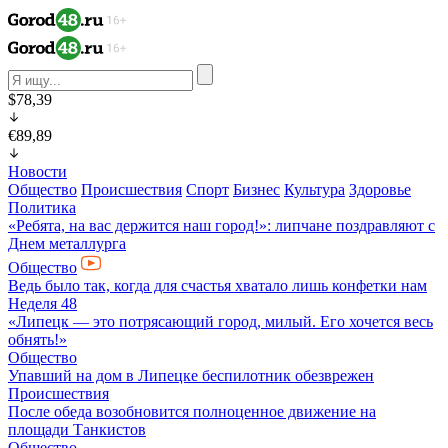
$78,39
€89,89
Новости
Общество
Происшествия
Спорт
Бизнес
Культура
Здоровье
Политика
«Ребята, на вас держится наш город!»: липчане поздравляют с
Днем металлурга
Общество
Ведь было так, когда для счастья хватало лишь конфетки нам
Неделя 48
«Липецк — это потрясающий город, милый. Его хочется весь
обнять!»
Общество
Упавший на дом в Липецке беспилотник обезврежен
Происшествия
После обеда возобновится полноценное движение на
площади Танкистов
Общество