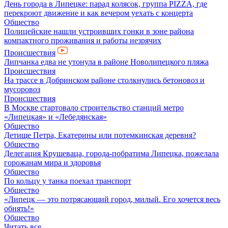
День города в Липецке: парад колясок, группа PIZZA, где
перекроют движение и как вечером уехать с концерта
Общество
Полицейские нашли устроивших гонки в зоне района
компактного проживания и работы незрячих
Происшествия
Липчанка едва не утонула в районе Новолипецкого пляжа
Происшествия
На трассе в Добринском районе столкнулись бетоновоз и
мусоровоз
Происшествия
В Москве стартовало строительство станций метро
«Липецкая» и «Лебедянская»
Общество
Детище Петра, Екатерины или потемкинская деревня?
Общество
Делегация Крушеваца, города-побратима Липецка, пожелала
горожанам мира и здоровья
Общество
По кольцу у танка поехал транспорт
Общество
«Липецк — это потрясающий город, милый. Его хочется весь
обнять!»
Общество
Читать все