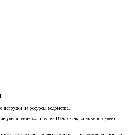
ы
ю нагрузки на ресурсы ведомства.
ное увеличение количества DDoS-атак, основной целью
мнадзора выросла в десятки раз», — уточнило ведомство.