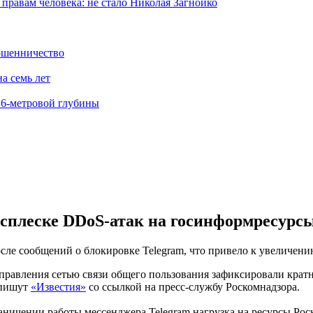
равам человека: не стало Николая Загнойко
ошенничество
а семь лет
 6-метровой глубины
всплеске DDoS-атак на госинформресурс
осле сообщений о блокировке Telegram, что привело к увеличени
управления сетью связи общего пользования зафиксировали крат
 пишут
«Известия»
со ссылкой на пресс-службу Роскомнадзора.
чении работы мессенджера Telegram нагрузка на ресурсы Роско