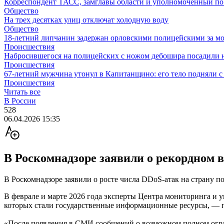
Корреспондент ТАСС, замглавы области и уполномоченный по п
Общество
На трех десятках улиц отключат холодную воду
Общество
18-летний липчанин задержан орловскими полицейскими за м
Происшествия
Набросившегося на полицейских с ножом дебошира посадили н
Происшествия
67-летний мужчина утонул в Капитанщино: его тело подняли с
Происшествия
Читать все
В России
528
06.04.2026 15:35
В Роскомнадзоре заявили о рекордном 
В Роскомнадзоре заявили о росте числа DDoS-атак на страну п
В феврале и марте 2026 года эксперты Центра мониторинга и 
которых стали государственные информационные ресурсы, —
«После появления в СМИ сообщений о возможном полном ограни