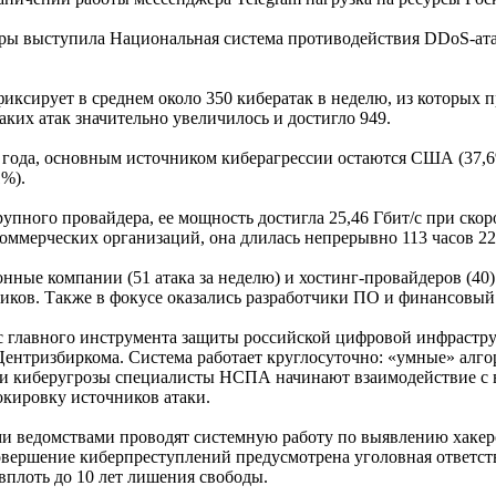
ры выступила Национальная система противодействия DDoS-ата
иксирует в среднем около 350 кибератак в неделю, из которых 
аких атак значительно увеличилось и достигло 949.
6 года, основным источником киберагрессии остаются США (37,
1%).
упного провайдера, ее мощность достигла 25,46 Гбит/с при скор
оммерческих организаций, она длилась непрерывно 113 часов 22 
ые компании (51 атака за неделю) и хостинг-провайдеров (40).
иков. Также в фокусе оказались разработчики ПО и финансовый 
с главного инструмента защиты российской цифровой инфрастру
Центризбиркома. Система работает круглосуточно: «умные» алго
и киберугрозы специалисты НСПА начинают взаимодействие с 
окировку источников атаки.
 ведомствами проводят системную работу по выявлению хакеро
овершение киберпреступлений предусмотрена уголовная ответстве
вплоть до 10 лет лишения свободы.