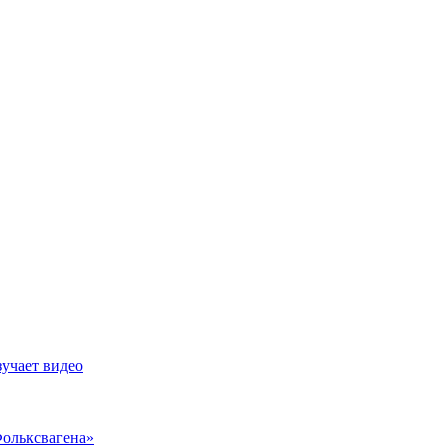
зучает видео
Фольксвагена»