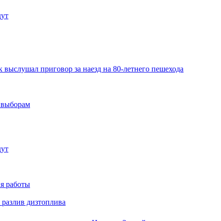
дут
 выслушал приговор за наезд на 80-летнего пешехода
м выборам
дут
я работы
 разлив дизтоплива