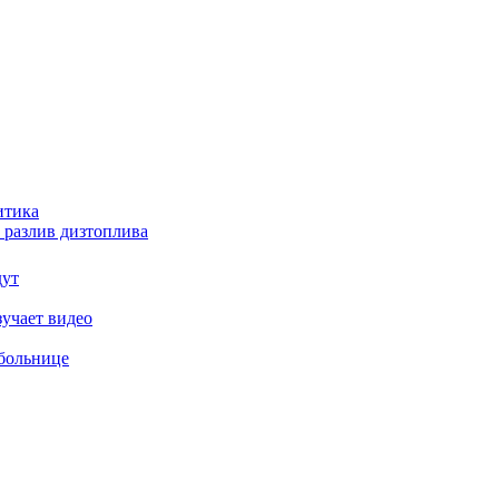
итика
 разлив дизтоплива
дут
зучает видео
 больнице