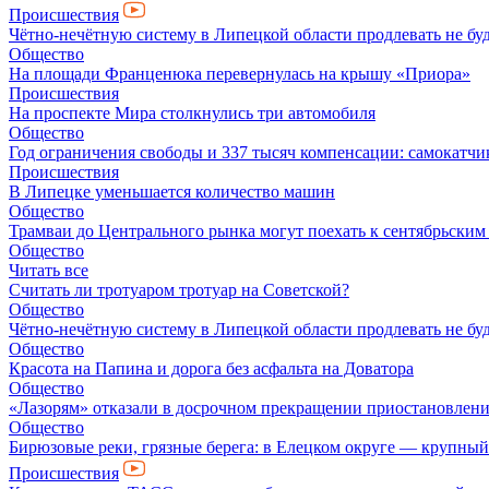
Происшествия
Чётно-нечётную систему в Липецкой области продлевать не бу
Общество
На площади Франценюка перевернулась на крышу «Приора»
Происшествия
На проспекте Мира столкнулись три автомобиля
Общество
Год ограничения свободы и 337 тысяч компенсации: самокатчик
Происшествия
В Липецке уменьшается количество машин
Общество
Трамваи до Центрального рынка могут поехать к сентябрьски
Общество
Читать все
Считать ли тротуаром тротуар на Советской?
Общество
Чётно-нечётную систему в Липецкой области продлевать не бу
Общество
Красота на Папина и дорога без асфальта на Доватора
Общество
«Лазорям» отказали в досрочном прекращении приостановлени
Общество
Бирюзовые реки, грязные берега: в Елецком округе — крупный
Происшествия