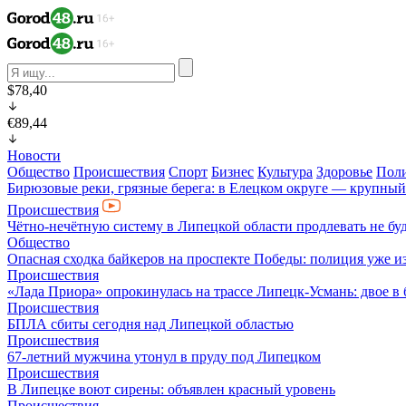
$78,40
€89,44
Новости
Общество
Происшествия
Спорт
Бизнес
Культура
Здоровье
Пол
Бирюзовые реки, грязные берега: в Елецком округе — крупный
Происшествия
Чётно-нечётную систему в Липецкой области продлевать не бу
Общество
Опасная сходка байкеров на проспекте Победы: полиция уже и
Происшествия
«Лада Приора» опрокинулась на трассе Липецк-Усмань: двое в
Происшествия
БПЛА сбиты сегодня над Липецкой областью
Происшествия
67-летний мужчина утонул в пруду под Липецком
Происшествия
В Липецке воют сирены: объявлен красный уровень
Происшествия