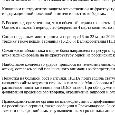
Ключевым инструментом защиты отечественной инфраструкту
информационной повесткой и интенсивностью кибератак.
В Роскомнадзоре уточнили, что в обычный период их система ф
Однако в пиковый период с 26 февраля по 4 марта количество т
Согласно данным мониторинга за период с 16 по 22 марта 202
трафику также вошли Германия (15,2%) и Великобритания (11,
Самая масштабная атака в марте была направлена на ресурсы кр
атака зафиксирована на инфраструктуру одной из российских к
Наибольшее количество ударов пришлось на телекоммуникационн
атаки), оставаясь зоной повышенного внимания киберпреступн
Несмотря на большой рост нагрузки, НСПА подтвердила стату
находятся сайты ведомств страны, в том числе Минобороны и 
распознают попытки взлома или DDoS-атаки. При обнаружени
фильтрации вредоносного трафика, ограничение запросов и бл
Правоохранительные органы во взаимодействии с профильными
на российские сервисы, также сообщили в Роскомнадзоре. За с
тяжести последствий атак злоумышленникам грозит наказание 