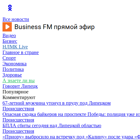
Все новости
Видео
Бизнес
НЛМК Live
Главное в стране
Спорт
Экономика
Политика
Здоровье
А знаете ли вы
Говорит Липецк
Популярное
Комментируют
67-летний мужчина утонул в пруду под Липецком
Происшествия
Опасная сходка байкеров на проспекте Победы: полиция уже и
Происшествия
БПЛА сбиты сегодня над Липецкой областью
Происшествия
«Приору» выбросило на встречку под «Калину» после удара «