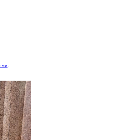
ами
.