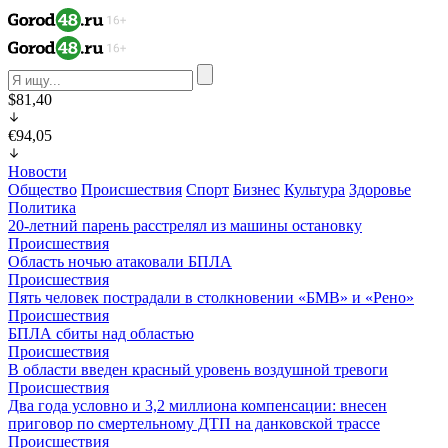
$81,40
€94,05
Новости
Общество
Происшествия
Спорт
Бизнес
Культура
Здоровье
Политика
20-летний парень расстрелял из машины остановку
Происшествия
Область ночью атаковали БПЛА
Происшествия
Пять человек пострадали в столкновении «БМВ» и «Рено»
Происшествия
БПЛА сбиты над областью
Происшествия
В области введен красный уровень воздушной тревоги
Происшествия
Два года условно и 3,2 миллиона компенсации: внесен
приговор по смертельному ДТП на данковской трассе
Происшествия