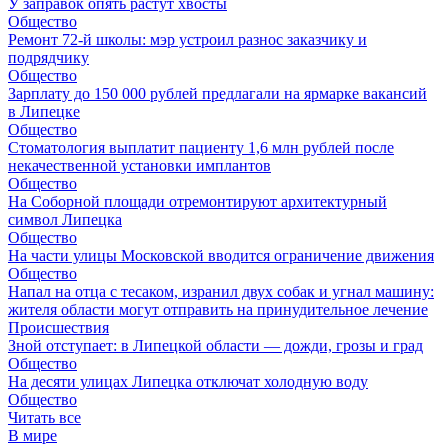
У заправок опять растут хвосты
Общество
Ремонт 72‑й школы: мэр устроил разнос заказчику и
подрядчику
Общество
Зарплату до 150 000 рублей предлагали на ярмарке вакансий
в Липецке
Общество
Стоматология выплатит пациенту 1,6 млн рублей после
некачественной установки имплантов
Общество
На Соборной площади отремонтируют архитектурный
символ Липецка
Общество
На части улицы Московской вводится ограничение движения
Общество
Напал на отца с тесаком, изранил двух собак и угнал машину:
жителя области могут отправить на принудительное лечение
Происшествия
Зной отступает: в Липецкой области — дожди, грозы и град
Общество
На десяти улицах Липецка отключат холодную воду
Общество
Читать все
В мире