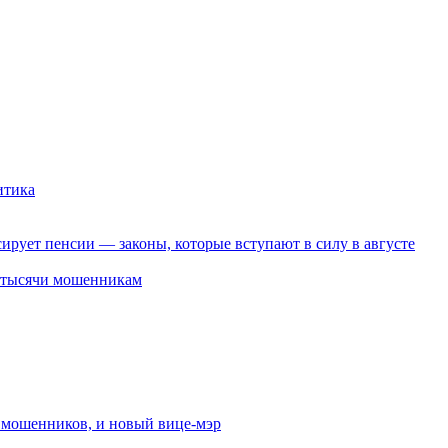
итика
ирует пенсии — законы, которые вступают в силу в августе
2 тысячи мошенникам
от мошенников, и новый вице-мэр