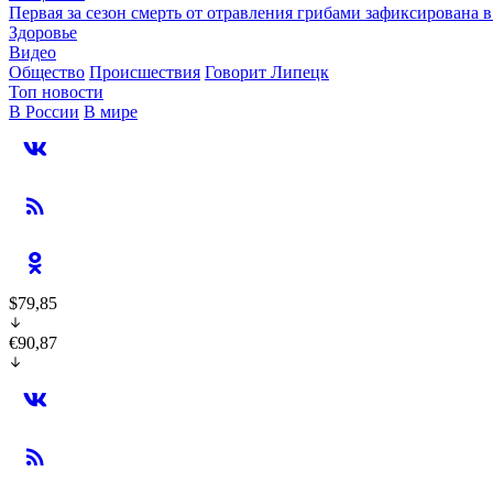
Первая за сезон смерть от отравления грибами зафиксирована 
Здоровье
Видео
Общество
Происшествия
Говорит Липецк
Топ новости
В России
В мире
$79,85
€90,87