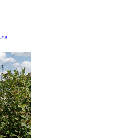
ами
.