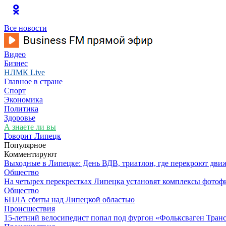
Все новости
Видео
Бизнес
НЛМК Live
Главное в стране
Спорт
Экономика
Политика
Здоровье
А знаете ли вы
Говорит Липецк
Популярное
Комментируют
Выходные в Липецке: День ВДВ, триатлон, где перекроют дви
Общество
На четырех перекрестках Липецка установят комплексы фотоф
Общество
БПЛА сбиты над Липецкой областью
Происшествия
15-летний велосипедист попал под фургон «Фольксваген Транс