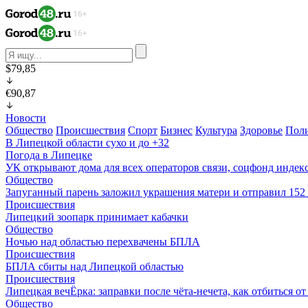
$79,85
€90,87
Новости
Общество
Происшествия
Спорт
Бизнес
Культура
Здоровье
Пол
В Липецкой области сухо и до +32
Погода в Липецке
УК открывают дома для всех операторов связи, соцфонд индекс
Общество
Запуганный парень заложил украшения матери и отправил 15
Происшествия
Липецкий зоопарк принимает кабачки
Общество
Ночью над областью перехвачены БПЛА
Происшествия
БПЛА сбиты над Липецкой областью
Происшествия
Липецкая вечЁрка: заправки после чёта-нечета, как отбиться 
Общество