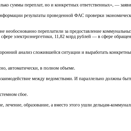
лько суммы переплат, но и конкретных ответственных», — заяв
информации результаты проведенной ФАС проверки экономическо
е необоснованно переплатили за предоставление коммунальных у
 в сфере электроэнергетики, 11,82 млрд рублей — в сфере обра
торонний анализ сложившейся ситуации и выработать конкретн
но, автоматически, в полном объеме.
 взаимодействие между ведомствами. И параллельно должны быт
истемном сбое.
е, лечение, образование, а вместо этого ушли дельцам-коммунал