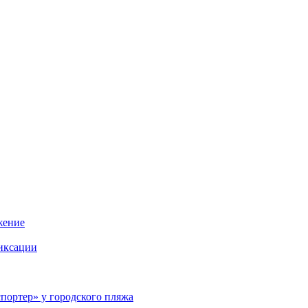
жение
иксации
портер» у городского пляжа