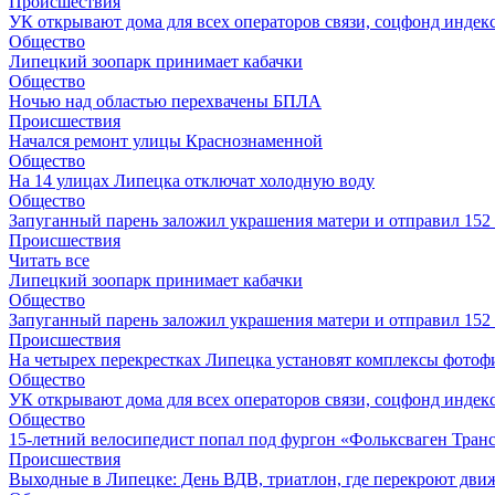
Происшествия
УК открывают дома для всех операторов связи, соцфонд индекс
Общество
Липецкий зоопарк принимает кабачки
Общество
Ночью над областью перехвачены БПЛА
Происшествия
Начался ремонт улицы Краснознаменной
Общество
На 14 улицах Липецка отключат холодную воду
Общество
Запуганный парень заложил украшения матери и отправил 15
Происшествия
Читать все
Липецкий зоопарк принимает кабачки
Общество
Запуганный парень заложил украшения матери и отправил 15
Происшествия
На четырех перекрестках Липецка установят комплексы фотоф
Общество
УК открывают дома для всех операторов связи, соцфонд индекс
Общество
15-летний велосипедист попал под фургон «Фольксваген Транс
Происшествия
Выходные в Липецке: День ВДВ, триатлон, где перекроют дви