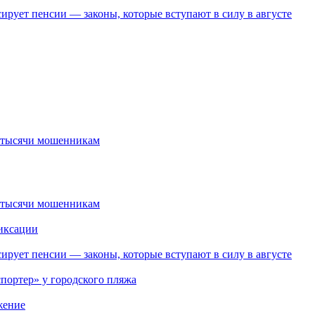
ирует пенсии — законы, которые вступают в силу в августе
2 тысячи мошенникам
2 тысячи мошенникам
иксации
ирует пенсии — законы, которые вступают в силу в августе
портер» у городского пляжа
жение