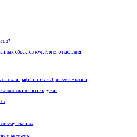
ренд?
енных объектов культурного наследия
ь на полиграфе и что с «Одисеей» Нолана
е обвиняют в сбыте оружия
№15
 своему счастью
асный антижир