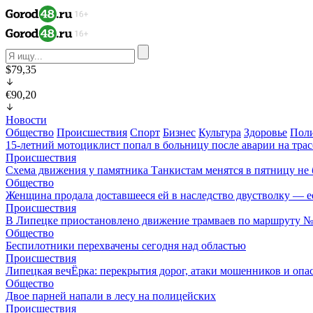
$79,35
€90,20
Новости
Общество
Происшествия
Спорт
Бизнес
Культура
Здоровье
Пол
15-летний мотоциклист попал в больницу после аварии на тра
Происшествия
Схема движения у памятника Танкистам менятся в пятницу не 
Общество
Женщина продала доставшееся ей в наследство двустволку — е
Происшествия
В Липецке приостановлено движение трамваев по маршруту 
Общество
Беспилотники перехвачены сегодня над областью
Происшествия
Липецкая вечЁрка: перекрытия дорог, атаки мошенников и оп
Общество
Двое парней напали в лесу на полицейских
Происшествия