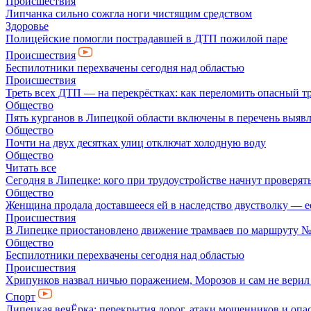
Происшествия
Липчанка сильно сожгла ноги чистящим средством
Здоровье
Полицейские помогли пострадавшей в ДТП пожилой паре
Происшествия
Беспилотники перехвачены сегодня над областью
Происшествия
Треть всех ДТП — на перекрёстках: как переломить опасный т
Общество
Пять курганов в Липецкой области включены в перечень выявл
Общество
Почти на двух десятках улиц отключат холодную воду
Общество
Читать все
Сегодня в Липецке: кого при трудоустройстве начнут проверят
Общество
Женщина продала доставшееся ей в наследство двустволку — е
Происшествия
В Липецке приостановлено движение трамваев по маршруту 
Общество
Беспилотники перехвачены сегодня над областью
Происшествия
Хрипунков назвал ничью поражением, Морозов и сам не верил
Спорт
Липецкая вечЁрка: перекрытия дорог, атаки мошенников и оп