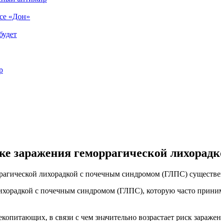
ссе «Дон»
будет
р
ске заражения геморрагической лихорадк
ррагической лихорадкой с почечным синдромом (ГЛПС) существе
 лихорадкой с почечным синдромом (ГЛПС), которую часто прин
питающих, в связи с чем значительно возрастает риск заражени