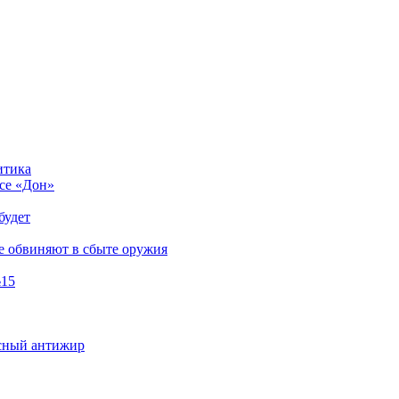
итика
ссе «Дон»
будет
е обвиняют в сбыте оружия
№15
асный антижир