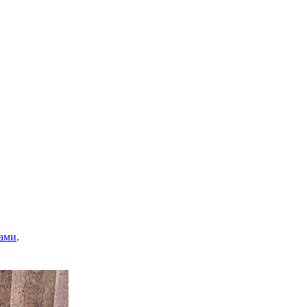
ами
.