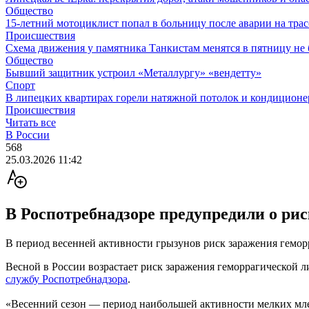
Общество
15-летний мотоциклист попал в больницу после аварии на тра
Происшествия
Схема движения у памятника Танкистам менятся в пятницу не 
Общество
Бывший защитник устроил «Металлургу» «вендетту»
Спорт
В липецких квартирах горели натяжной потолок и кондиционе
Происшествия
Читать все
В России
568
25.03.2026 11:42
В Роспотребнадзоре предупредили о ри
В период весенней активности грызунов риск заражения гемо
Весной в России возрастает риск заражения геморрагической
службу Роспотребнадзора
.
«Весенний сезон — период наибольшей активности мелких млеко