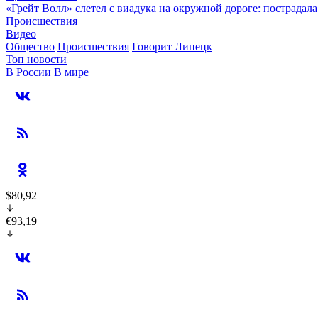
«Грейт Волл» слетел с виадука на окружной дороге: пострадал
Происшествия
Видео
Общество
Происшествия
Говорит Липецк
Топ новости
В России
В мире
$80,92
€93,19