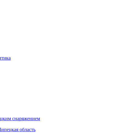
итика
бацким снаряжением
Липецкая область