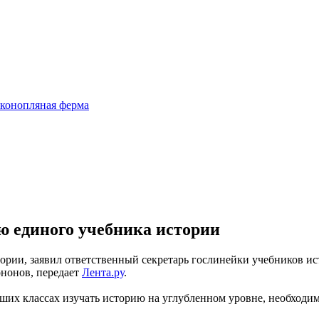
 конопляная ферма
ю единого учебника истории
тории, заявил ответственный секретарь гослинейки учебников и
ононов, передает
Лента.ру
.
тарших классах изучать историю на углубленном уровне, необход