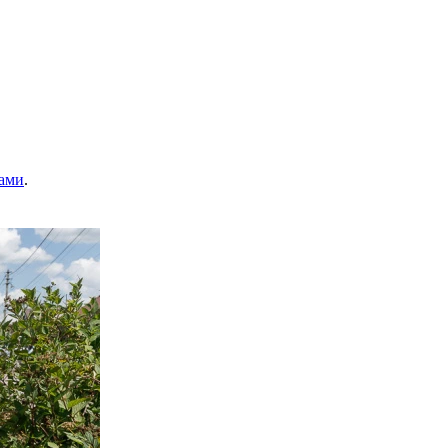
ами
.