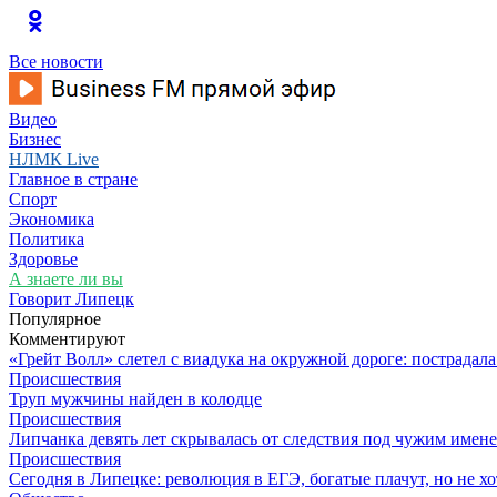
Все новости
Видео
Бизнес
НЛМК Live
Главное в стране
Спорт
Экономика
Политика
Здоровье
А знаете ли вы
Говорит Липецк
Популярное
Комментируют
«Грейт Волл» слетел с виадука на окружной дороге: пострадал
Происшествия
Труп мужчины найден в колодце
Происшествия
Липчанка девять лет скрывалась от следствия под чужим имен
Происшествия
Сегодня в Липецке: революция в ЕГЭ, богатые плачут, но не хо