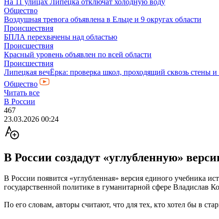
На 11 улицах Липецка отключат холодную воду
Общество
Воздушная тревога объявлена в Ельце и 9 округах области
Происшествия
БПЛА перехвачены над областью
Происшествия
Красный уровень объявлен по всей области
Происшествия
Липецкая вечЁрка: проверка школ, проходящий сквозь стены и
Общество
Читать все
В России
467
23.03.2026 00:24
В России создадут «углубленную» верси
В России появится «углубленная» версия единого учебника ис
государственной политике в гуманитарной сфере Владислав К
По его словам, авторы считают, что для тех, кто хотел бы в с