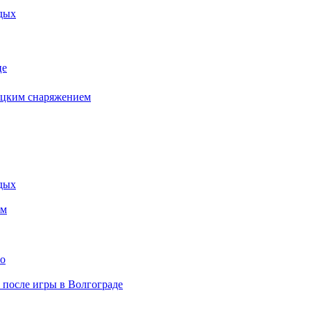
дых
це
бацким снаряжением
дых
ем
то
» после игры в Волгограде