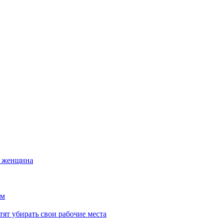
а женщина
ем
тят убирать свои рабочие места