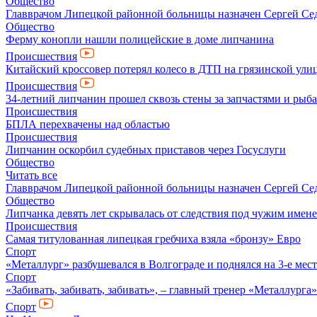
Общество
Главврачом Липецкой районной больницы назначен Сергей Се
Общество
Ферму конопли нашли полицейские в доме липчанина
Происшествия
Китайский кроссовер потерял колесо в ДТП на грязинской ули
Происшествия
34-летний липчанин прошел сквозь стены за запчастями и ры
Происшествия
БПЛА перехвачены над областью
Происшествия
Липчанин оскорбил судебных приставов через Госуслуги
Общество
Читать все
Главврачом Липецкой районной больницы назначен Сергей Се
Общество
Липчанка девять лет скрывалась от следствия под чужим имен
Происшествия
Самая титулованная липецкая гребчиха взяла «бронзу» Евро
Спорт
«Металлург» разбушевался в Волгограде и поднялся на 3-е мес
Спорт
«Забивать, забивать, забивать», – главный тренер «Металлурга
Спорт