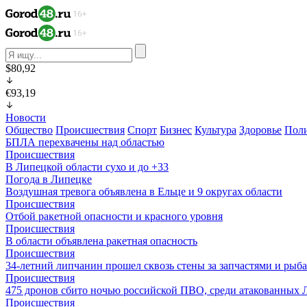
$80,92
€93,19
Новости
Общество
Происшествия
Спорт
Бизнес
Культура
Здоровье
Пол
БПЛА перехвачены над областью
Происшествия
В Липецкой области сухо и до +33
Погода в Липецке
Воздушная тревога объявлена в Ельце и 9 округах области
Происшествия
Отбой ракетной опасности и красного уровня
Происшествия
В области объявлена ракетная опасность
Происшествия
34-летний липчанин прошел сквозь стены за запчастями и ры
Происшествия
475 дронов сбито ночью российской ПВО, среди атакованных 
Происшествия