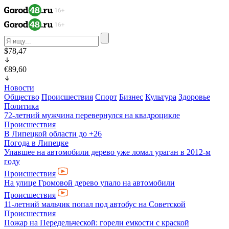
$78,47
€89,60
Новости
Общество
Происшествия
Спорт
Бизнес
Культура
Здоровье
Политика
72-летний мужчина перевернулся на квадроцикле
Происшествия
В Липецкой области до +26
Погода в Липецке
Упавшее на автомобили дерево уже ломал ураган в 2012-м
году
Происшествия
На улице Громовой дерево упало на автомобили
Происшествия
11-летний мальчик попал под автобус на Советcкой
Происшествия
Пожар на Передельческой: горели емкости с краской