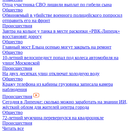
Отца участника СВО лишили выплат по гибели сына
Общество
Обвиняемый в убийстве военного полицейского попросил
отправить его на фронт
Происшествия
Завтра на кольце у танка в месте раскопки «РВК-Липецк»
восстановят дорогу
Общество
Главный мост Ельца осенью могут закрыть на ремонт
Общество
10-летний велосипедист попал под колеса автомобиля на
улице Московской
Происшествия
На двух десятках улиц отключат холодную воду
Общество
Кражу телефона из кабины грузовика записала камера
наблюдения
Происшествия
Сегодня в Липецке: сколько можно заработать на знании ИИ,
жёсткий облом для жителей центра города
Общество
72-летний мужчина перевернулся на квадроцикле
Происшествия
Читать все