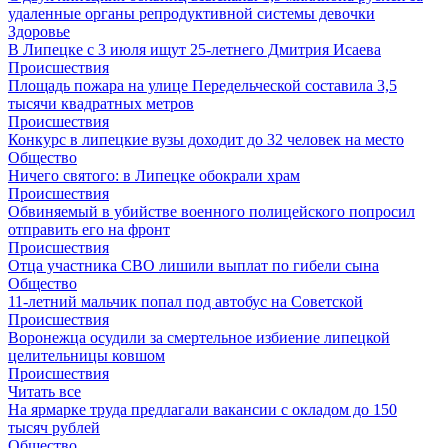
удаленные органы репродуктивной системы девочки
Здоровье
В Липецке с 3 июля ищут 25-летнего Дмитрия Исаева
Происшествия
Площадь пожара на улице Передельческой составила 3,5
тысячи квадратных метров
Происшествия
Конкурс в липецкие вузы доходит до 32 человек на место
Общество
Ничего святого: в Липецке обокрали храм
Происшествия
Обвиняемый в убийстве военного полицейского попросил
отправить его на фронт
Происшествия
Отца участника СВО лишили выплат по гибели сына
Общество
11-летний мальчик попал под автобус на Советcкой
Происшествия
Воронежца осудили за смертельное избиение липецкой
целительницы ковшом
Происшествия
Читать все
На ярмарке труда предлагали вакансии с окладом до 150
тысяч рублей
Общество