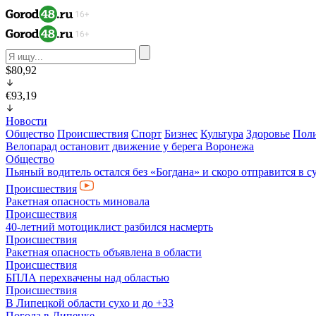
$80,92
€93,19
Новости
Общество
Происшествия
Спорт
Бизнес
Культура
Здоровье
Пол
Велопарад остановит движение у берега Воронежа
Общество
Пьяный водитель остался без «Богдана» и скоро отправится в с
Происшествия
Ракетная опасность миновала
Происшествия
40-летний мотоциклист разбился насмерть
Происшествия
Ракетная опасность объявлена в области
Происшествия
БПЛА перехвачены над областью
Происшествия
В Липецкой области сухо и до +33
Погода в Липецке