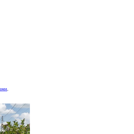
ами
.