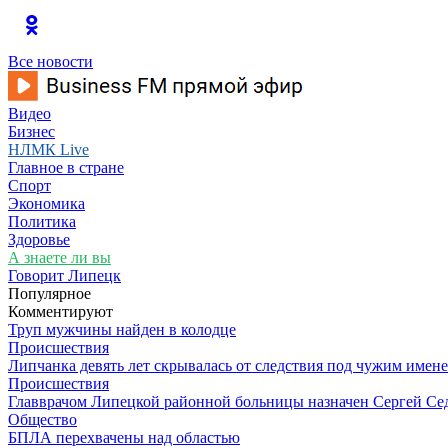
Все новости
Видео
Бизнес
НЛМК Live
Главное в стране
Спорт
Экономика
Политика
Здоровье
А знаете ли вы
Говорит Липецк
Популярное
Комментируют
Труп мужчины найден в колодце
Происшествия
Липчанка девять лет скрывалась от следствия под чужим имен
Происшествия
Главврачом Липецкой районной больницы назначен Сергей Се
Общество
БПЛА перехвачены над областью