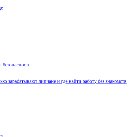
це
а безопасность
ько зарабатывают липчане и где найти работу без знакомств
уд