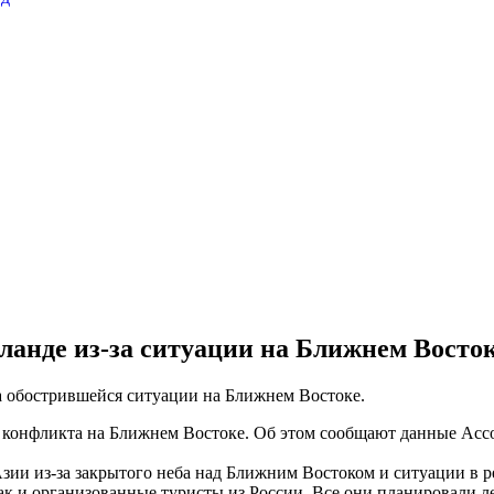
ланде из-за ситуации на Ближнем Восто
за обострившейся ситуации на Ближнем Востоке.
за конфликта на Ближнем Востоке. Об этом сообщают данные Ас
 Азии из-за закрытого неба над Ближним Востоком и ситуации в
так и организованные туристы из России. Все они планировали л