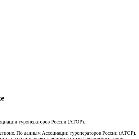
ке
социации туроператоров России (АТОР).
 регионе. По данным Ассоциации туроператоров России (АТОР),
ететь на родину через аэропорты стран Персидского залива, —