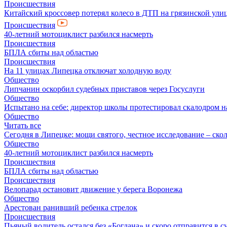
Происшествия
Китайский кроссовер потерял колесо в ДТП на грязинской ули
Происшествия
40-летний мотоциклист разбился насмерть
Происшествия
БПЛА сбиты над областью
Происшествия
На 11 улицах Липецка отключат холодную воду
Общество
Липчанин оскорбил судебных приставов через Госуслуги
Общество
Испытано на себе: директор школы протестировал скалодром н
Общество
Читать все
Сегодня в Липецке: мощи святого, честное исследование – скол
Общество
40-летний мотоциклист разбился насмерть
Происшествия
БПЛА сбиты над областью
Происшествия
Велопарад остановит движение у берега Воронежа
Общество
Арестован ранивший ребенка стрелок
Происшествия
Пьяный водитель остался без «Богдана» и скоро отправится в с