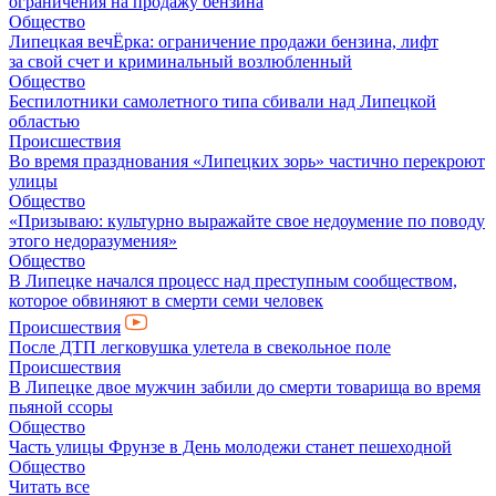
ограничения на продажу бензина
Общество
Липецкая вечЁрка: ограничение продажи бензина, лифт
за свой счет и криминальный возлюбленный
Общество
Беспилотники самолетного типа сбивали над Липецкой
областью
Происшествия
Во время празднования «Липецких зорь» частично перекроют
улицы
Общество
«Призываю: культурно выражайте свое недоумение по поводу
этого недоразумения»
Общество
В Липецке начался процесс над преступным сообществом,
которое обвиняют в смерти семи человек
Происшествия
После ДТП легковушка улетела в свекольное поле
Происшествия
В Липецке двое мужчин забили до смерти товарища во время
пьяной ссоры
Общество
Часть улицы Фрунзе в День молодежи станет пешеходной
Общество
Читать все