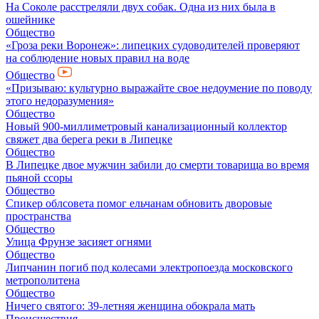
На Соколе расстреляли двух собак. Одна из них была в
ошейнике
Общество
«Гроза реки Воронеж»: липецких судоводителей проверяют
на соблюдение новых правил на воде
Общество
«Призываю: культурно выражайте свое недоумение по поводу
этого недоразумения»
Общество
Новый 900-миллиметровый канализационный коллектор
свяжет два берега реки в Липецке
Общество
В Липецке двое мужчин забили до смерти товарища во время
пьяной ссоры
Общество
Спикер облсовета помог ельчанам обновить дворовые
пространства
Общество
Улица Фрунзе засияет огнями
Общество
Липчанин погиб под колесами электропоезда московского
метрополитена
Общество
Ничего святого: 39-летняя женщина обокрала мать
Происшествия