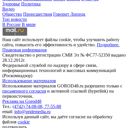
Здоровье
Политика
Видео
Общество
Происшествия
Говорит Липецк
Топ новости
В России
В мире
Наш сайт использует файлы cookie, чтобы улучшить работу
сайта, повысить его эффективность и удобство.
Подробнее.
Правовая информация
Свидетельство о регистрации СМИ Эл № ФС77-52350 выдано
28.12.2012г.
Федеральной службой по надзору в сфере связи,
информационных технологий и массовых коммуникаций
(Роскомнадзор)
Использование материалов
Использование материалов GOROD48.ru разрешено только с
письменного согласия
и активной ссылкой (hyperlink) на
первоисточник.
Реклама на Gorod48
Тел.:
(4742) 74-08-08,
77-55-88
email:
info@pridemedia.ru
Используя данный сайт, вы даёте согласие на обработку
файлов
cookie
подтвердить