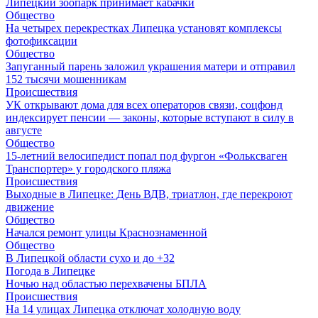
Липецкий зоопарк принимает кабачки
Общество
На четырех перекрестках Липецка установят комплексы
фотофиксации
Общество
Запуганный парень заложил украшения матери и отправил
152 тысячи мошенникам
Происшествия
УК открывают дома для всех операторов связи, соцфонд
индексирует пенсии — законы, которые вступают в силу в
августе
Общество
15-летний велосипедист попал под фургон «Фольксваген
Транспортер» у городского пляжа
Происшествия
Выходные в Липецке: День ВДВ, триатлон, где перекроют
движение
Общество
Начался ремонт улицы Краснознаменной
Общество
В Липецкой области сухо и до +32
Погода в Липецке
Ночью над областью перехвачены БПЛА
Происшествия
На 14 улицах Липецка отключат холодную воду