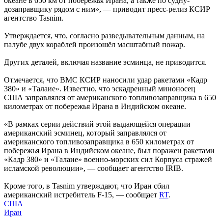
океане в 650 км от побережья Ирана, а также по судну-
дозаправщику рядом с ним», — приводит пресс-релиз КСИР
агентство Tasnim.
Утверждается, что, согласно разведывательным данным, на
палубе двух кораблей произошёл масштабный пожар.
Других деталей, включая название эсминца, не приводится.
Отмечается, что ВМС КСИР наносили удар ракетами «Кадр
380» и «Талаие». Известно, что эскадренный миноносец
США заправлялся от американского топливозаправщика в 650
километрах от побережья Ирана в Индийском океане.
«В рамках серии действий этой выдающейся операции
американский эсминец, который заправлялся от
американского топливозаправщика в 650 километрах от
побережья Ирана в Индийском океане, был поражен ракетами
«Кадр 380» и «Талаие» военно-морских сил Корпуса стражей
исламской революции», — сообщает агентство IRIB.
Кроме того, в Tasnim утверждают, что Иран сбил
американский истребитель F-15, — сообщает
RT
.
США
Иран