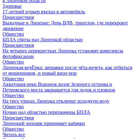
в Липецкой области
Здоровье
17-летний курьер въехал в автомобиль
Происшествия
Выходные в Липецке: День ВДВ, триатлон, где перекроют
движение
Общество
БПЛА сбиты над Липецкой областью
Происшествия
На четырех перекрестках Липецка установят комплексы
фотофиксации
Общество
Липецкая вечЁрка: заправки после чёта-нечета, как отбиться
от мошенников, и новый вице-мэр
Общество
Акватория реки Воронеж возле Зеленого острова и
Петровского моста закрывается для лодок и пловцов
Общество
На трех улицах Липецка отключат холодную воду
Общество
Ночью над областью перехвачены БПЛА
Происшествия
Липецкий зоопарк принимает кабачки
Общество
Читать все