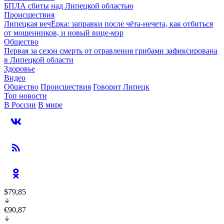
БПЛА сбиты над Липецкой областью
Происшествия
Липецкая вечЁрка: заправки после чёта-нечета, как отбиться
от мошенников, и новый вице-мэр
Общество
Первая за сезон смерть от отравления грибами зафиксирована
в Липецкой области
Здоровье
Видео
Общество
Происшествия
Говорит Липецк
Топ новости
В России
В мире
$79,85
€90,87