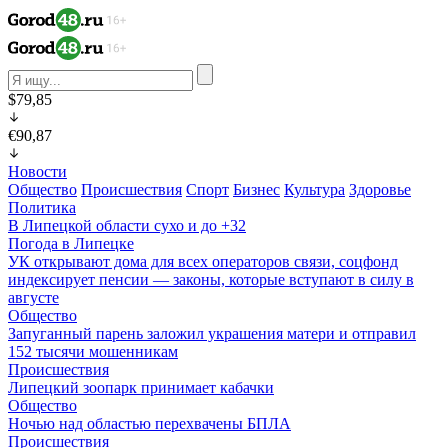
$79,85
€90,87
Новости
Общество
Происшествия
Спорт
Бизнес
Культура
Здоровье
Политика
В Липецкой области сухо и до +32
Погода в Липецке
УК открывают дома для всех операторов связи, соцфонд
индексирует пенсии — законы, которые вступают в силу в
августе
Общество
Запуганный парень заложил украшения матери и отправил
152 тысячи мошенникам
Происшествия
Липецкий зоопарк принимает кабачки
Общество
Ночью над областью перехвачены БПЛА
Происшествия