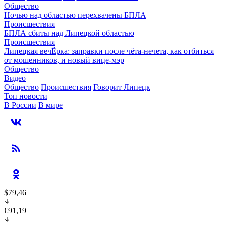
Общество
Ночью над областью перехвачены БПЛА
Происшествия
БПЛА сбиты над Липецкой областью
Происшествия
Липецкая вечЁрка: заправки после чёта-нечета, как отбиться
от мошенников, и новый вице-мэр
Общество
Видео
Общество
Происшествия
Говорит Липецк
Топ новости
В России
В мире
$79,46
€91,19