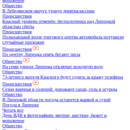
мороженое
Общество
В Лебедянском округе утонул девятиклассник
Происшествия
Красный уровень отменён: беспилотники над Липецкой
областью сбиты
Происшествия
Полыхающий возле торгового центра автомобиль потушили
случайные прохожие
Происшествия
По центру Липецка опять бегают лисы
Общество
На семи улицах Липецка отключат холодную воду
Общество
73-летнего жителя Красного будут судить за кражу телефона
Происшествия
Сезон варенья и солений: дорожают сахар, соль и огурцы
Общество
В Липецкой области погода останется жаркой и сухой
Погода в Липецке
Читать все
День ВДВ в фотографиях: митинг, шествие, бювет и
мороженое
Общество