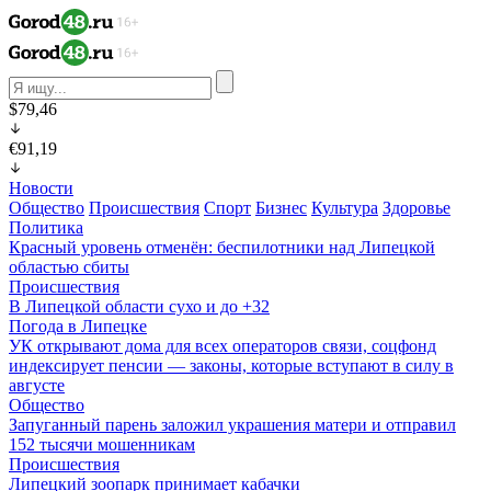
$79,46
€91,19
Новости
Общество
Происшествия
Спорт
Бизнес
Культура
Здоровье
Политика
Красный уровень отменён: беспилотники над Липецкой
областью сбиты
Происшествия
В Липецкой области сухо и до +32
Погода в Липецке
УК открывают дома для всех операторов связи, соцфонд
индексирует пенсии — законы, которые вступают в силу в
августе
Общество
Запуганный парень заложил украшения матери и отправил
152 тысячи мошенникам
Происшествия
Липецкий зоопарк принимает кабачки