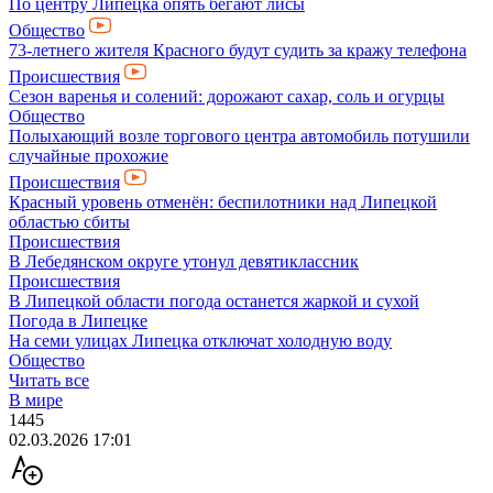
По центру Липецка опять бегают лисы
Общество
73-летнего жителя Красного будут судить за кражу телефона
Происшествия
Сезон варенья и солений: дорожают сахар, соль и огурцы
Общество
Полыхающий возле торгового центра автомобиль потушили
случайные прохожие
Происшествия
Красный уровень отменён: беспилотники над Липецкой
областью сбиты
Происшествия
В Лебедянском округе утонул девятиклассник
Происшествия
В Липецкой области погода останется жаркой и сухой
Погода в Липецке
На семи улицах Липецка отключат холодную воду
Общество
Читать все
В мире
1445
02.03.2026 17:01