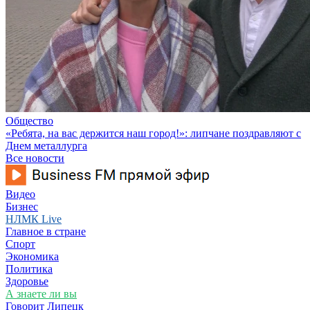
Общество
«Ребята, на вас держится наш город!»: липчане поздравляют с
Днем металлурга
Все новости
Видео
Бизнес
НЛМК Live
Главное в стране
Спорт
Экономика
Политика
Здоровье
А знаете ли вы
Говорит Липецк