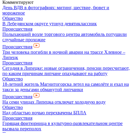
Комментируют
День ВДВ в фотографиях: митинг, шествие, бювет и
мороженое
Общество
В Лебедянском округе утонул девятиклассник
Происшествия
Полыхающий возле торгового центра автомобиль потушили
случайные прохожие
Происшествия
Три человека погибли в ночной аварии на трассе Хлевное –
Липецк
Происшествия
Сегодня в Липецке: новые ограничения, пенсии пересчитают,
по каким причинам липчане опаздывают на работу
Общество
18-летний житель Магнитогорска летел на самолёте и ехал на
такси за деньгами обманутой липчанки
Происшествия
На семи улицах Липецка отключат холодную воду
Общество
Над областью ночью перехвачены БПЛА
Происшествия
Горящая фритюрница в культурно-развлекательном центре
вызвала переполох