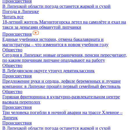
Происшествия
В Липецкой области погода останется жаркой и сухой
Погода в Липецке
Читать все
18-летний житель Магнитогорска летел на самолёте и ехал на
такси за деньгами обманутой липчанки
Происшествия
Единые учебники истории, отмена бакалавриата и
магистратуры – что изменится в новом учебном году
Общество
Сегодня в Липецке: новые ограничения, пенсии пересчитают,
по каким причинам липчане опаздывают на работу
Общество
В Лебедянском округе утонул девятиклассник
Происшествия
Предложение руки и сердца, дефиле беременных и лучшие
компании: в Липецке прошёл первый семейный фестиваль
Общество
Горящая фритюрница в культурно-развлекательном центре
вызвала переполох
Происшествия
Три человека погибли в ночной аварии на трассе Хлевное –
Липецк
Происшествия
В Липецкой области погода останется жаркой и сухой