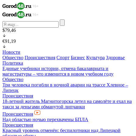
$79,46
€91,19
Новости
Общество
Происшествия
Спорт
Бизнес
Культура
Здоровье
Политика
Единые учебники истории, отмена бакалавриата и
магистратуры – что изменится в новом учебном году
Общество
Три человека погибли в ночной аварии на трассе Хлевное –
Липецк
Происшествия
18-летний житель Магнитогорска летел на самолёте и ехал на
такси за деньгами обманутой липчанки
Происшествия
Над областью ночью перехвачены БПЛА
Происшествия
Красный уровень отменён: беспилотники над Липецкой
областью сбиты