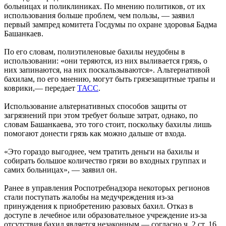
больницах и поликлиниках. По мнению политиков, от их
использования больше проблем, чем пользы, — заявил
первый зампред комитета Госдумы по охране здоровья Бадма
Башанкаев.
По его словам, полиэтиленовые бахилы неудобны в
использовании: «они теряются, из них выливается грязь, о
них запинаются, на них поскальзываются». Альтернативой
бахилам, по его мнению, могут быть грязезащитные трапы и
коврики,— передает
ТАСС
.
Использование альтернативных способов защиты от
загрязнений при этом требует больше затрат, однако, по
словам Башанкаева, это того стоит, поскольку бахилы лишь
помогают донести грязь как можно дальше от входа.
«Это гораздо выгоднее, чем тратить деньги на бахилы и
собирать большое количество грязи во входных группах и
самих больницах», — заявил он.
Ранее в управления Роспотребнадзора некоторых регионов
стали поступать жалобы на медучреждения из-за
принуждения к приобретению разовых бахил. Отказ в
доступе в лечебное или образовательное учреждение из-за
отсутствия бахил является незаконным — согласно ч. 2 ст. 16