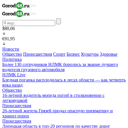
$80,06
€91,95
Новости
Общество
Происшествия
Спорт
Бизнес
Культура
Здоровье
Политика
Более 130 сотрудников НЛМК боролись за звание лучшего
водителя грузового автомобиля
НЛМК Live
Бледная поганка расплодилась в лесах области — как четверть
века назад
Общество
16-летний водитель мопеда погиб в столкновении с
легковушкой
Происшествия
26-летний житель Грязей продал опасную пневматику и
хранил порох
Происшествия
Липецкая область в топ-20 регионов по качеству дорог