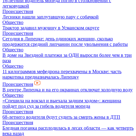
16-летний водитель мопеда погиб в столкновении с
легковушкой
Происшествия
Лесники нашли заплутавшую пару с собачкой
Общество
Трактор задавил мужчину в Усманском округе
Происшествия
Сегодня в Липецке: день одиноких женщин, сколько
продержится средний липчанин после увольнения с работы
Общество
В доме на Звездной платежи за ОДН выросли более чем в три
раза
Общество
11 килограммов мефедрона перехвачены в Москве: часть
наркотика предназначалась Липецку
Происшествия
В центре Липецка и на его окраинах отключат холодную воду
Общество
«Спешила на вокзал и выехала задним ходом»: женщина
пойдет под суд за гибель водителя мопеда
Происшествия
68-летнего водителя будут судить за смерть жены в ДТП
Происшествия
Бледная поганка расплодилась в лесах области — как четверть
века назад