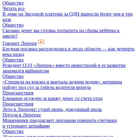
Общество
Читать все
В доме на Звездной платежи за ОДН выросли более чем в три
раза
Общество
Сколько денег вы готовы потратить на сборы ребёнка к
школе?
Говорит Липецк
Бледная поганка расплодилась в лесах области — как четверть
века назад
Общество
Резидент ОЭЗ «Липецк» вместо инвестиций в ее развитие
занимался майнингом
Общество
«Спешила на вокзал и выехала задним ходом»: женщина
пойдет под суд за гибель водителя мопеда
Происшествия
Ельчанин осужден за кражу денег со счета отца
Происшествия
Лето в Липецке: сухой июнь, дождливый июль
Погода в Липецке
Мошенники предлагают липчанам поверить счетчики
и угрожают штрафами
Общество
30 человек жильцов пятиэтажки эвакуированы из-за