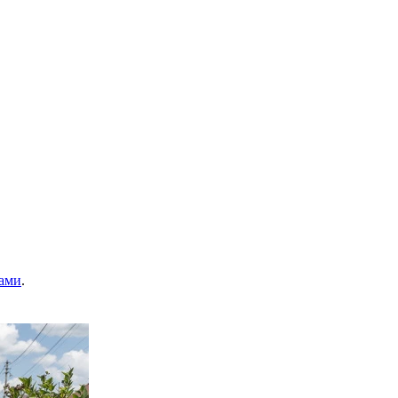
ами
.