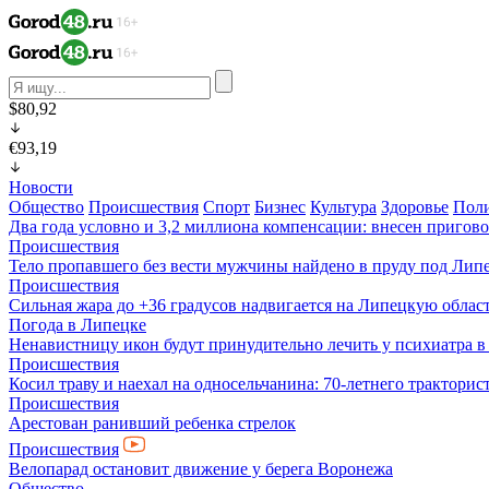
$80,92
€93,19
Новости
Общество
Происшествия
Спорт
Бизнес
Культура
Здоровье
Пол
Два года условно и 3,2 миллиона компенсации: внесен пригов
Происшествия
Тело пропавшего без вести мужчины найдено в пруду под Лип
Происшествия
Сильная жара до +36 градусов надвигается на Липецкую облас
Погода в Липецке
Ненавистницу икон будут принудительно лечить у психиатра 
Происшествия
Косил траву и наехал на односельчанина: 70-летнего трактор
Происшествия
Арестован ранивший ребенка стрелок
Происшествия
Велопарад остановит движение у берега Воронежа
Общество