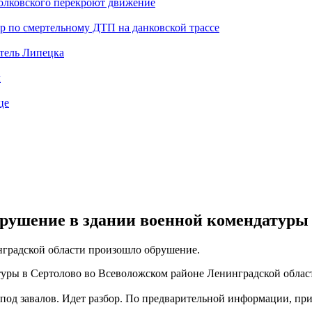
иолковского перекроют движение
ор по смертельному ДТП на данковской трассе
тель Липецка
ч
це
брушение в здании военной комендатуры
нградской области произошло обрушение.
туры в Сертолово во Всеволожском районе Ленинградской облас
з-под завалов. Идет разбор. По предварительной информации, п