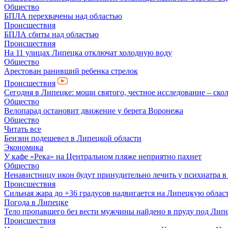
Общество
БПЛА перехвачены над областью
Происшествия
БПЛА сбиты над областью
Происшествия
На 11 улицах Липецка отключат холодную воду
Общество
Арестован ранивший ребенка стрелок
Происшествия
Сегодня в Липецке: мощи святого, честное исследование – скол
Общество
Велопарад остановит движение у берега Воронежа
Общество
Читать все
Бензин подешевел в Липецкой области
Экономика
У кафе «Река» на Центральном пляже неприятно пахнет
Общество
Ненавистницу икон будут принудительно лечить у психиатра 
Происшествия
Сильная жара до +36 градусов надвигается на Липецкую облас
Погода в Липецке
Тело пропавшего без вести мужчины найдено в пруду под Лип
Происшествия