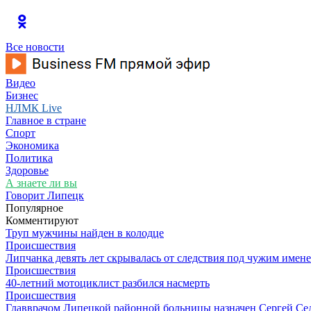
Все новости
Видео
Бизнес
НЛМК Live
Главное в стране
Спорт
Экономика
Политика
Здоровье
А знаете ли вы
Говорит Липецк
Популярное
Комментируют
Труп мужчины найден в колодце
Происшествия
Липчанка девять лет скрывалась от следствия под чужим имен
Происшествия
40-летний мотоциклист разбился насмерть
Происшествия
Главврачом Липецкой районной больницы назначен Сергей Се