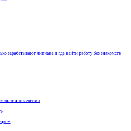
ько зарабатывают липчане и где найти работу без знакомств
в колонии-поселении
ть
ецком