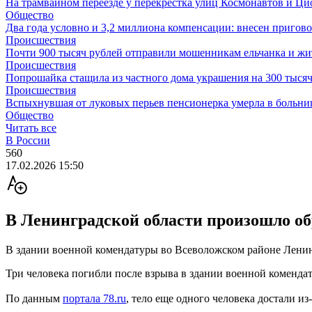
На трамвайном переезде у перекрестка улиц Космонавтов и Ц
Общество
Два года условно и 3,2 миллиона компенсации: внесен пригов
Происшествия
Почти 900 тысяч рублей отправили мошенникам ельчанка и жи
Происшествия
Попрошайка стащила из частного дома украшения на 300 тыся
Происшествия
Вспыхнувшая от луковых перьев пенсионерка умерла в больни
Общество
Читать все
В России
560
17.02.2026 15:50
В Ленинградской области произошло о
В здании военной комендатуры во Всеволожском районе Лени
Три человека погибли после взрыва в здании военной коменда
По данным
портала 78.ru
, тело еще одного человека достали и