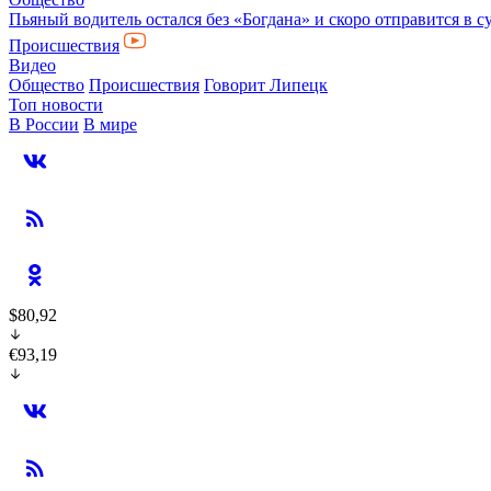
Пьяный водитель остался без «Богдана» и скоро отправится в с
Происшествия
Видео
Общество
Происшествия
Говорит Липецк
Топ новости
В России
В мире
$80,92
€93,19