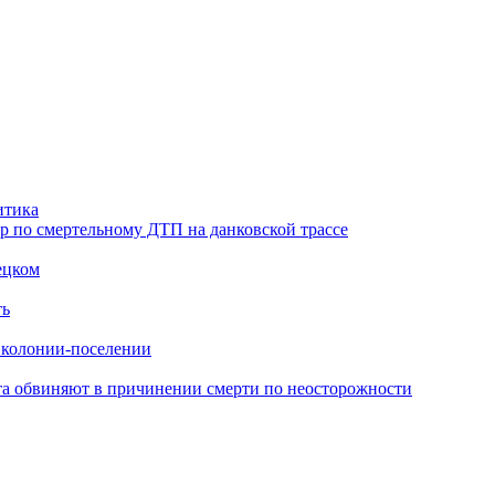
итика
ор по смертельному ДТП на данковской трассе
ецком
ть
в колонии-поселении
иста обвиняют в причинении смерти по неосторожности