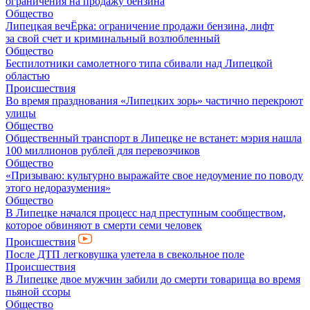
ограничения на продажу бензина
Общество
Липецкая вечЁрка: ограничение продажи бензина, лифт
за свой счет и криминальный возлюбленный
Общество
Беспилотники самолетного типа сбивали над Липецкой
областью
Происшествия
Во время празднования «Липецких зорь» частично перекроют
улицы
Общество
Общественный транспорт в Липецке не встанет: мэрия нашла
100 миллионов рублей для перевозчиков
Общество
«Призываю: культурно выражайте свое недоумение по поводу
этого недоразумения»
Общество
В Липецке начался процесс над преступным сообществом,
которое обвиняют в смерти семи человек
Происшествия
После ДТП легковушка улетела в свекольное поле
Происшествия
В Липецке двое мужчин забили до смерти товарища во время
пьяной ссоры
Общество