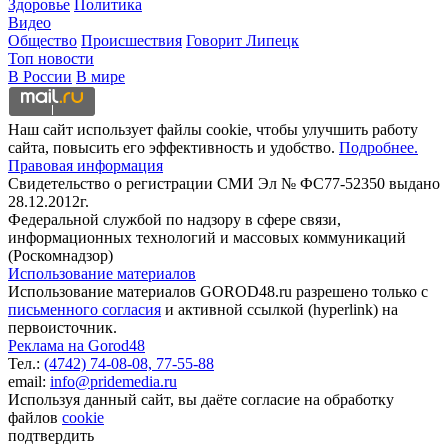
Здоровье
Политика
Видео
Общество
Происшествия
Говорит Липецк
Топ новости
В России
В мире
Наш сайт использует файлы cookie, чтобы улучшить работу
сайта, повысить его эффективность и удобство.
Подробнее.
Правовая информация
Свидетельство о регистрации СМИ Эл № ФС77-52350 выдано
28.12.2012г.
Федеральной службой по надзору в сфере связи,
информационных технологий и массовых коммуникаций
(Роскомнадзор)
Использование материалов
Использование материалов GOROD48.ru разрешено только с
письменного согласия
и активной ссылкой (hyperlink) на
первоисточник.
Реклама на Gorod48
Тел.:
(4742) 74-08-08,
77-55-88
email:
info@pridemedia.ru
Используя данный сайт, вы даёте согласие на обработку
файлов
cookie
подтвердить