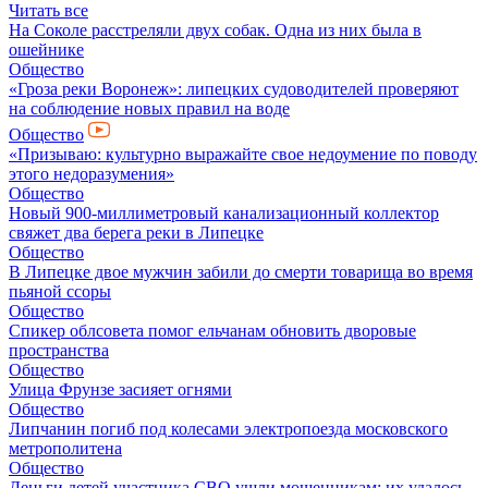
Читать все
На Соколе расстреляли двух собак. Одна из них была в
ошейнике
Общество
«Гроза реки Воронеж»: липецких судоводителей проверяют
на соблюдение новых правил на воде
Общество
«Призываю: культурно выражайте свое недоумение по поводу
этого недоразумения»
Общество
Новый 900-миллиметровый канализационный коллектор
свяжет два берега реки в Липецке
Общество
В Липецке двое мужчин забили до смерти товарища во время
пьяной ссоры
Общество
Спикер облсовета помог ельчанам обновить дворовые
пространства
Общество
Улица Фрунзе засияет огнями
Общество
Липчанин погиб под колесами электропоезда московского
метрополитена
Общество
Деньги детей участника СВО ушли мошенникам: их удалось