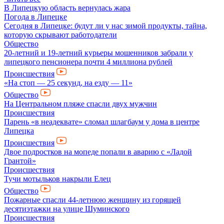
В Липецкую область вернулась жара
Погода в Липецке
Сегодня в Липецке: будут ли у нас зимой продукты, тайна,
которую скрывают работодатели
Общество
20-летний и 19-летний курьеры мошенников забрали у
липецкого пенсионера почти 4 миллиона рублей
Происшествия
«На стоп — 25 секунд, на езду — 11»
Общество
На Центральном пляже спасли двух мужчин
Происшествия
Парень «в неадеквате» сломал шлагбаум у дома в центре
Липецка
Происшествия
Двое подростков на мопеде попали в аварию с «Ладой
Грантой»
Происшествия
Тучи мотыльков накрыли Елец
Общество
Пожарные спасли 44-летнюю женщину из горящей
десятиэтажки на улице Шуминского
Происшествия