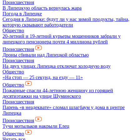
Происшествия
В Липецкую область вернулась жара
Погода в Липецке
Сегодня в Липецке: будут ли у нас зимой продукты, тайна,
которую скрывают работодатели
Общество
20-летний и 19-летний курьеры мошенников забрали у
липецкого пенсионера почти 4 миллиона рублей
Происшествия
Дроны сбивали над Липецкой областью
Происшествия
На двух улицах Липецка отключат холодную воду
Общество
«На стоп — 25 секунд, на езду — 11»
Общество
Пожарные спасли 44-летнюю женщину из горящей
десятиэтажки на улице Шуминского
Происшествия
Парень «в неадеквате» сломал шлагбаум у дома в центре
Липецка
Происшествия
Тучи мотыльков накрыли Елец
Общество
Читать все