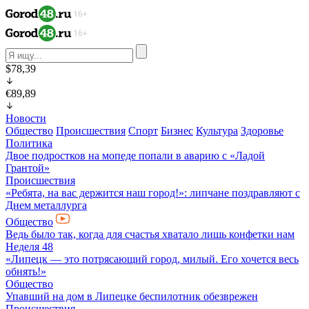
$78,39
€89,89
Новости
Общество
Происшествия
Спорт
Бизнес
Культура
Здоровье
Политика
Двое подростков на мопеде попали в аварию с «Ладой
Грантой»
Происшествия
«Ребята, на вас держится наш город!»: липчане поздравляют с
Днем металлурга
Общество
Ведь было так, когда для счастья хватало лишь конфетки нам
Неделя 48
«Липецк — это потрясающий город, милый. Его хочется весь
обнять!»
Общество
Упавший на дом в Липецке беспилотник обезврежен
Происшествия