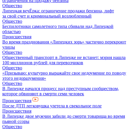
ограничения на продажу бензина
Общество
Липецкая вечЁрка: ограничение продажи бензина, лифт
за свой счет и криминальный возлюбленный
Общество
Беспилотники самолетного типа сбивали над Липецкой
областью
Происшествия
Во время празднования «Липецких зорь» частично перекроют
улицы
Общество
Общественный транспорт в Липецке не встанет: мэрия нашла
100 миллионов рублей для перевозчиков
Общество
«Призываю: культурно выражайте свое недоумение по поводу
этого недоразумения»
Общество
В Липецке начался процесс над преступным сообществом,
которое обвиняют в смерти семи человек
Происшествия
После ДТП легковушка улетела в свекольное поле
Происшествия
В Липецке двое мужчин забили до смерти товарища во время
пьяной ссоры
Общество