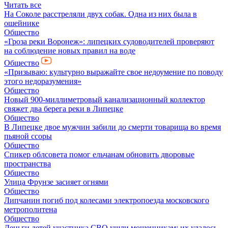
Читать все
На Соколе расстреляли двух собак. Одна из них была в
ошейнике
Общество
«Гроза реки Воронеж»: липецких судоводителей проверяют
на соблюдение новых правил на воде
Общество
«Призываю: культурно выражайте свое недоумение по поводу
этого недоразумения»
Общество
Новый 900-миллиметровый канализационный коллектор
свяжет два берега реки в Липецке
Общество
В Липецке двое мужчин забили до смерти товарища во время
пьяной ссоры
Общество
Спикер облсовета помог ельчанам обновить дворовые
пространства
Общество
Улица Фрунзе засияет огнями
Общество
Липчанин погиб под колесами электропоезда московского
метрополитена
Общество
Деньги детей участника СВО ушли мошенникам: их удалось