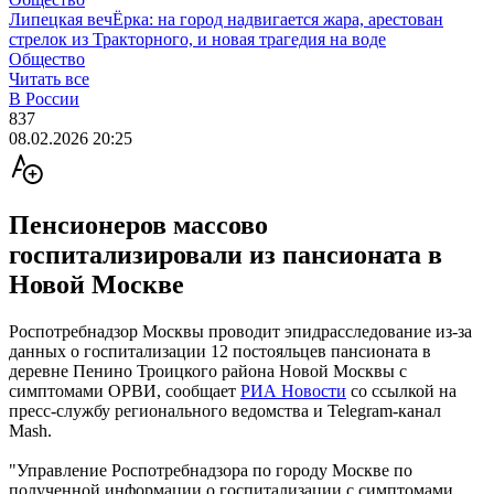
Липецкая вечЁрка: на город надвигается жара, арестован
стрелок из Тракторного, и новая трагедия на воде
Общество
Читать все
В России
837
08.02.2026 20:25
Пенсионеров массово
госпитализировали из пансионата в
Новой Москве
Роспотребнадзор Москвы проводит эпидрасследование из-за
данных о госпитализации 12 постояльцев пансионата в
деревне Пенино Троицкого района Новой Москвы с
симптомами ОРВИ, сообщает
РИА Новости
со ссылкой на
пресс-службу регионального ведомства и Telegram-канал
Mash.
"Управление Роспотребнадзора по городу Москве по
полученной информации о госпитализации с симптомами