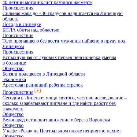
40-летний мотоциклист разбился насмерть
Происшествия
Сильная жара до +36 градусов надвигается на Липецкую
область
Погода в Липецке
БПЛА сбиты над областью
Происшествия
Тело пропавшего без вести мужчины найдено в пруду под
Липецком
Происшествия
Вспыхнувшая от луковых перьев пенсионерка умерла
в больнице
Общество
Бензин подешевел в Липецкой области
Экономика
Арестован ранивший ребенка стрелок
Происшествия
Сегодня в Липецке: мощи святого, честное исследование –
сколько зарабатывают липчане и где найти работу без
знакомств
Общество
Велопарад остановит движение у берега Воронежа
Общество
У кафе «Река» на Центральном пляже неприятно пахнет
Общество