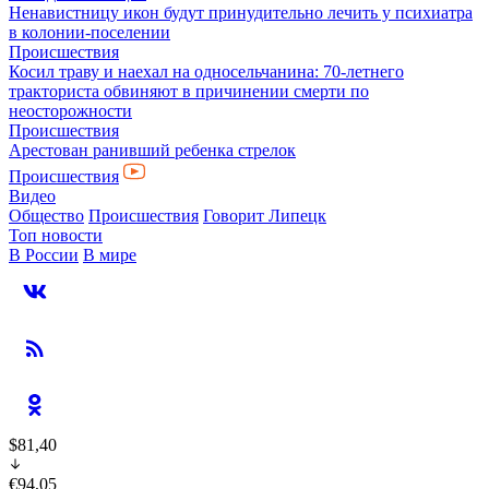
Ненавистницу икон будут принудительно лечить у психиатра
в колонии-поселении
Происшествия
Косил траву и наехал на односельчанина: 70-летнего
тракториста обвиняют в причинении смерти по
неосторожности
Происшествия
Арестован ранивший ребенка стрелок
Происшествия
Видео
Общество
Происшествия
Говорит Липецк
Топ новости
В России
В мире
$81,40
€94,05