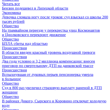
Читать все
Бензин подешевел в Липецкой области
Экономика
Девочка сломала ногу после уроков: суд взыскал со школы 200
тысяч рублей
Общество
На трамвайном переезде у перекрестка улиц Космонавтов
и Циолковского перекроют движение
Общество
БПЛА сбиты над областью
Происшествия
В области введен красный уровень воздушной тревоги
Происшествия
Два года условно и 3,2 миллиона компенсации: внесен
приговор по смертельному ДТП на данковской трассе
Происшествия
Вспыхнувшая от луковых перьев пенсионерка умерла
в больнице
Общество
Суд в 800 раз увеличил страховую выплату раненой в ДТП
женщине
Общество
В районах Дикого, Сырского и Коровино отключат холодную
воду
Общество