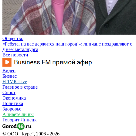
Общество
«Ребята, на вас держится наш город!»: липчане поздравляют с
Днем металлурга
Все новости
Видео
Бизнес
НЛМК Live
Главное в стране
Спорт
Экономика
Политика
Здоровье
А знаете ли вы
Говорит Липецк
© ООО "Курс", 2006 - 2026