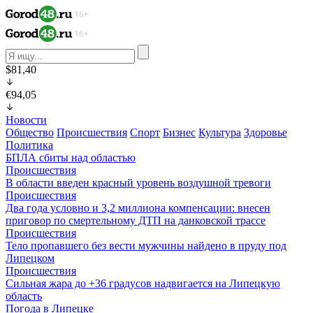
$81,40
€94,05
Новости
Общество
Происшествия
Спорт
Бизнес
Культура
Здоровье
Политика
БПЛА сбиты над областью
Происшествия
В области введен красный уровень воздушной тревоги
Происшествия
Два года условно и 3,2 миллиона компенсации: внесен
приговор по смертельному ДТП на данковской трассе
Происшествия
Тело пропавшего без вести мужчины найдено в пруду под
Липецком
Происшествия
Сильная жара до +36 градусов надвигается на Липецкую
область
Погода в Липецке