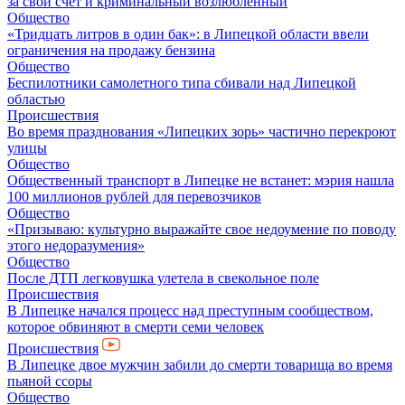
за свой счет и криминальный возлюбленный
Общество
«Тридцать литров в один бак»: в Липецкой области ввели
ограничения на продажу бензина
Общество
Беспилотники самолетного типа сбивали над Липецкой
областью
Происшествия
Во время празднования «Липецких зорь» частично перекроют
улицы
Общество
Общественный транспорт в Липецке не встанет: мэрия нашла
100 миллионов рублей для перевозчиков
Общество
«Призываю: культурно выражайте свое недоумение по поводу
этого недоразумения»
Общество
После ДТП легковушка улетела в свекольное поле
Происшествия
В Липецке начался процесс над преступным сообществом,
которое обвиняют в смерти семи человек
Происшествия
В Липецке двое мужчин забили до смерти товарища во время
пьяной ссоры
Общество