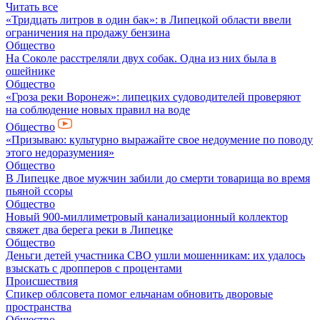
Читать все
«Тридцать литров в один бак»: в Липецкой области ввели
ограничения на продажу бензина
Общество
На Соколе расстреляли двух собак. Одна из них была в
ошейнике
Общество
«Гроза реки Воронеж»: липецких судоводителей проверяют
на соблюдение новых правил на воде
Общество
«Призываю: культурно выражайте свое недоумение по поводу
этого недоразумения»
Общество
В Липецке двое мужчин забили до смерти товарища во время
пьяной ссоры
Общество
Новый 900-миллиметровый канализационный коллектор
свяжет два берега реки в Липецке
Общество
Деньги детей участника СВО ушли мошенникам: их удалось
взыскать с дропперов с процентами
Происшествия
Спикер облсовета помог ельчанам обновить дворовые
пространства
Общество