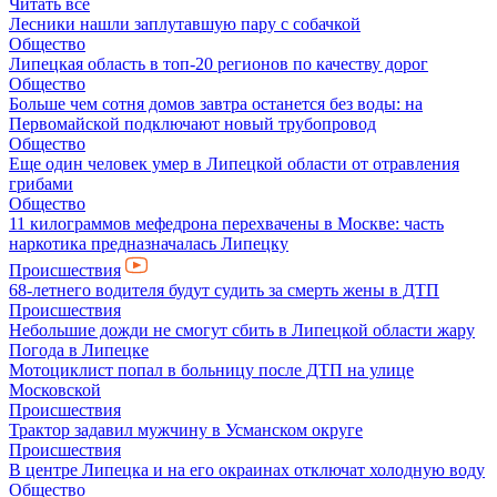
Читать все
Лесники нашли заплутавшую пару с собачкой
Общество
Липецкая область в топ-20 регионов по качеству дорог
Общество
Больше чем сотня домов завтра останется без воды: на
Первомайской подключают новый трубопровод
Общество
Еще один человек умер в Липецкой области от отравления
грибами
Общество
11 килограммов мефедрона перехвачены в Москве: часть
наркотика предназначалась Липецку
Происшествия
68-летнего водителя будут судить за смерть жены в ДТП
Происшествия
Небольшие дожди не смогут сбить в Липецкой области жару
Погода в Липецке
Мотоциклист попал в больницу после ДТП на улице
Московской
Происшествия
Трактор задавил мужчину в Усманском округе
Происшествия
В центре Липецка и на его окраинах отключат холодную воду
Общество