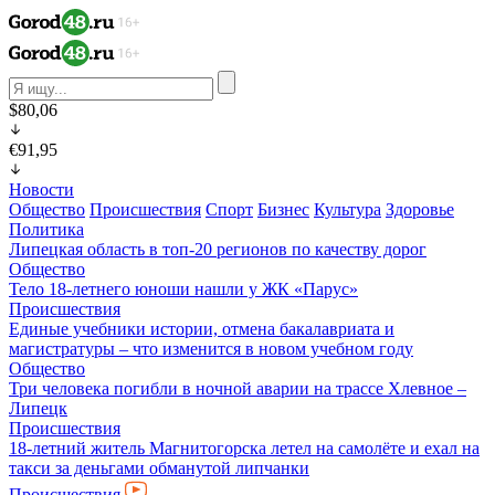
$80,06
€91,95
Новости
Общество
Происшествия
Спорт
Бизнес
Культура
Здоровье
Политика
Липецкая область в топ-20 регионов по качеству дорог
Общество
Тело 18-летнего юноши нашли у ЖК «Парус»
Происшествия
Единые учебники истории, отмена бакалавриата и
магистратуры – что изменится в новом учебном году
Общество
Три человека погибли в ночной аварии на трассе Хлевное –
Липецк
Происшествия
18-летний житель Магнитогорска летел на самолёте и ехал на
такси за деньгами обманутой липчанки
Происшествия