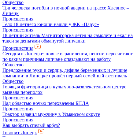
Общество
Три человека погибли в ночной аварии на трассе Хлевное –
Липецк
Происшествия
Тело 18-летнего юноши нашли у ЖК «Парус»
Происшествия
18-летний житель Магнитогорска летел на самолёте и ехал на
такси за деньгами обманутой липчанки
Происшествия
Сегодня в Липецке: новые ограничения, пенсии пересчитают,
по каким причинам липчане опаздывают на работу
Общество
Предложение руки и сердца, дефиле беременных и лучшие
компании: в Липецке прошёл первый семейный фестиваль
Общество
Горящая фритюрница в культурно-развлекательном центре
вызвала переполох
Происшествия
Над областью ночью перехвачены БПЛА
Происшествия
Трактор задавил мужчину в Усманском округе
Происшествия
Как выбрать спелый арбуз?
Говорит Липецк