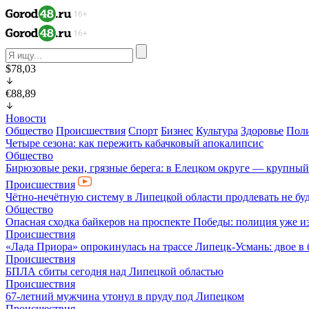
$78,03
€88,89
Новости
Общество
Происшествия
Спорт
Бизнес
Культура
Здоровье
Пол
Четыре сезона: как пережить кабачковый апокалипсис
Общество
Бирюзовые реки, грязные берега: в Елецком округе — крупный
Происшествия
Чётно-нечётную систему в Липецкой области продлевать не бу
Общество
Опасная сходка байкеров на проспекте Победы: полиция уже и
Происшествия
«Лада Приора» опрокинулась на трассе Липецк-Усмань: двое в
Происшествия
БПЛА сбиты сегодня над Липецкой областью
Происшествия
67-летний мужчина утонул в пруду под Липецком
Происшествия