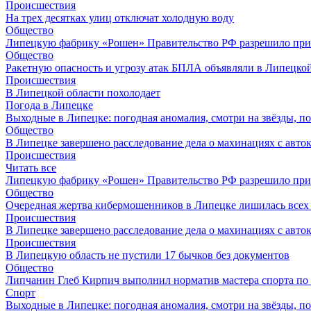
Происшествия
На трех десятках улиц отключат холодную воду
Общество
Липецкую фабрику «Рошен» Правительство РФ разрешило при
Общество
Ракетную опасность и угрозу атак БПЛА объявляли в Липецкой
Происшествия
В Липецкой области похолодает
Погода в Липецке
Выходные в Липецке: погодная аномалия, смотри на звёзды, п
Общество
В Липецке завершено расследование дела о махинациях с авто
Происшествия
Читать все
Липецкую фабрику «Рошен» Правительство РФ разрешило при
Общество
Очередная жертва кибермошенников в Липецке лишилась всех 
Происшествия
В Липецке завершено расследование дела о махинациях с авто
Происшествия
В Липецкую область не пустили 17 бычков без документов
Общество
Липчанин Глеб Кирпич выполнил норматив мастера спорта по
Спорт
Выходные в Липецке: погодная аномалия, смотри на звёзды, п