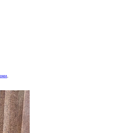
ами
.