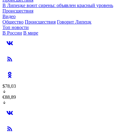
В Липецке воют сирены: объявлен красный уровень
Происшествия
Видео
Общество
Происшествия
Говорит Липецк
Топ новости
В России
В мире
$78,03
€88,89