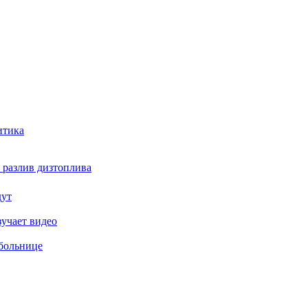
итика
 разлив дизтоплива
дут
зучает видео
 больнице