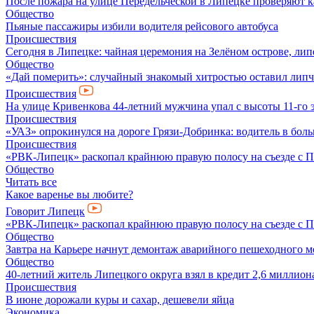
После пожара на улице Передельческой в Липецке проверяют к
Общество
Пьяные пассажиры избили водителя рейсового автобуса
Происшествия
Сегодня в Липецке: чайная церемония на Зелёном острове, лип
Общество
«Дай померить»: случайный знакомый хитростью оставил липча
Происшествия
На улице Кривенкова 44-летний мужчина упал с высоты 11-го 
Происшествия
«УАЗ» опрокинулся на дороге Грязи-Добринка: водитель в бол
Происшествия
«РВК-Липецк» раскопал крайнюю правую полосу на съезде с П
Общество
Читать все
Какое варенье вы любите?
Говорит Липецк
«РВК-Липецк» раскопал крайнюю правую полосу на съезде с П
Общество
Завтра на Карьере начнут демонтаж аварийного пешеходного м
Общество
40-летний житель Липецкого округа взял в кредит 2,6 миллио
Происшествия
В июне дорожали куры и сахар, дешевели яйца
Экономика