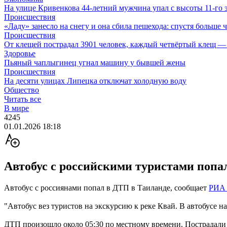
На улице Кривенкова 44-летний мужчина упал с высоты 11-го 
Происшествия
«Ладу» занесло на снегу и она сбила пешехода: спустя больше ч
Происшествия
От клещей пострадал 3901 человек, каждый четвёртый клещ — 
Здоровье
Пьяный чаплыгинец угнал машину у бывшей жены
Происшествия
На десяти улицах Липецка отключат холодную воду
Общество
Читать все
В мире
4245
01.01.2026 18:18
Автобус с российскими туристами попа
Автобус с россиянами попал в ДТП в Таиланде, сообщает
РИА 
"Автобус вез туристов на экскурсию к реке Квай. В автобусе н
ДТП произошло около 05:30 по местному времени. Пострадали ч