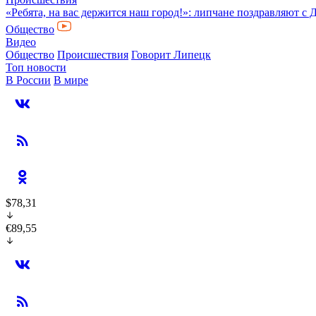
«Ребята, на вас держится наш город!»: липчане поздравляют с 
Общество
Видео
Общество
Происшествия
Говорит Липецк
Топ новости
В России
В мире
$78,31
€89,55