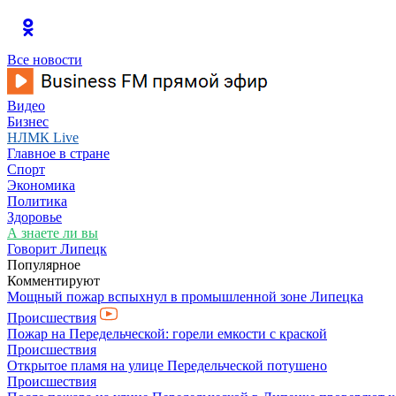
Все новости
Видео
Бизнес
НЛМК Live
Главное в стране
Спорт
Экономика
Политика
Здоровье
А знаете ли вы
Говорит Липецк
Популярное
Комментируют
Мощный пожар вспыхнул в промышленной зоне Липецка
Происшествия
Пожар на Передельческой: горели емкости с краской
Происшествия
Открытое пламя на улице Передельческой потушено
Происшествия