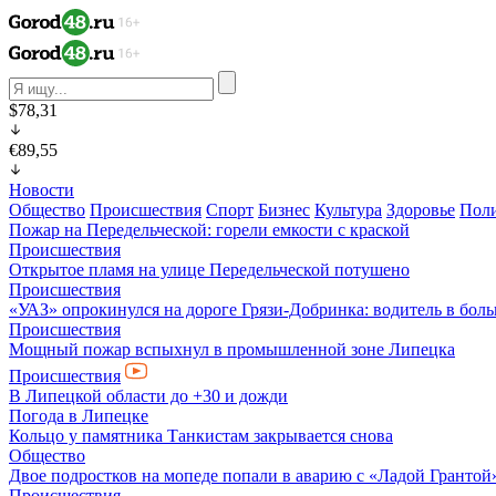
$78,31
€89,55
Новости
Общество
Происшествия
Спорт
Бизнес
Культура
Здоровье
Пол
Пожар на Передельческой: горели емкости с краской
Происшествия
Открытое пламя на улице Передельческой потушено
Происшествия
«УАЗ» опрокинулся на дороге Грязи-Добринка: водитель в бол
Происшествия
Мощный пожар вспыхнул в промышленной зоне Липецка
Происшествия
В Липецкой области до +30 и дожди
Погода в Липецке
Кольцо у памятника Танкистам закрывается снова
Общество
Двое подростков на мопеде попали в аварию с «Ладой Грантой
Происшествия