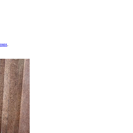
ами
.