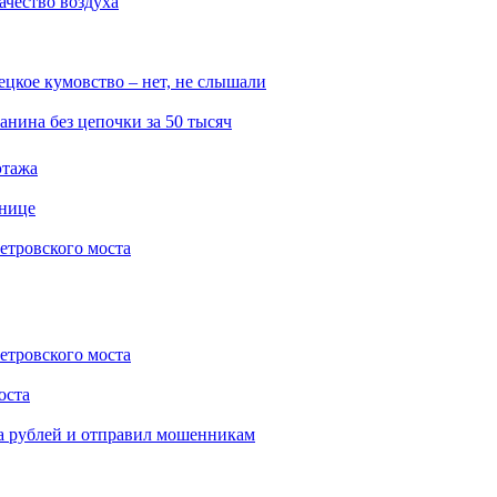
ачество воздуха
ецкое кумовство – нет, не слышали
нина без цепочки за 50 тысяч
этажа
ьнице
етровского моста
етровского моста
оста
на рублей и отправил мошенникам