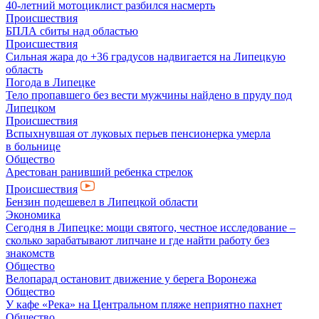
40-летний мотоциклист разбился насмерть
Происшествия
БПЛА сбиты над областью
Происшествия
Сильная жара до +36 градусов надвигается на Липецкую
область
Погода в Липецке
Тело пропавшего без вести мужчины найдено в пруду под
Липецком
Происшествия
Вспыхнувшая от луковых перьев пенсионерка умерла
в больнице
Общество
Арестован ранивший ребенка стрелок
Происшествия
Бензин подешевел в Липецкой области
Экономика
Сегодня в Липецке: мощи святого, честное исследование –
сколько зарабатывают липчане и где найти работу без
знакомств
Общество
Велопарад остановит движение у берега Воронежа
Общество
У кафе «Река» на Центральном пляже неприятно пахнет
Общество