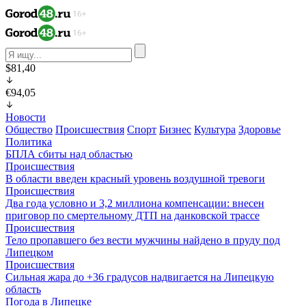
$81,40
€94,05
Новости
Общество
Происшествия
Спорт
Бизнес
Культура
Здоровье
Политика
БПЛА сбиты над областью
Происшествия
В области введен красный уровень воздушной тревоги
Происшествия
Два года условно и 3,2 миллиона компенсации: внесен
приговор по смертельному ДТП на данковской трассе
Происшествия
Тело пропавшего без вести мужчины найдено в пруду под
Липецком
Происшествия
Сильная жара до +36 градусов надвигается на Липецкую
область
Погода в Липецке