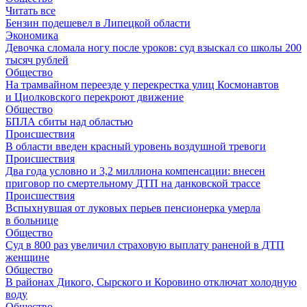
Читать все
Бензин подешевел в Липецкой области
Экономика
Девочка сломала ногу после уроков: суд взыскал со школы 200
тысяч рублей
Общество
На трамвайном переезде у перекрестка улиц Космонавтов
и Циолковского перекроют движение
Общество
БПЛА сбиты над областью
Происшествия
В области введен красный уровень воздушной тревоги
Происшествия
Два года условно и 3,2 миллиона компенсации: внесен
приговор по смертельному ДТП на данковской трассе
Происшествия
Вспыхнувшая от луковых перьев пенсионерка умерла
в больнице
Общество
Суд в 800 раз увеличил страховую выплату раненой в ДТП
женщине
Общество
В районах Дикого, Сырского и Коровино отключат холодную
воду
Общество