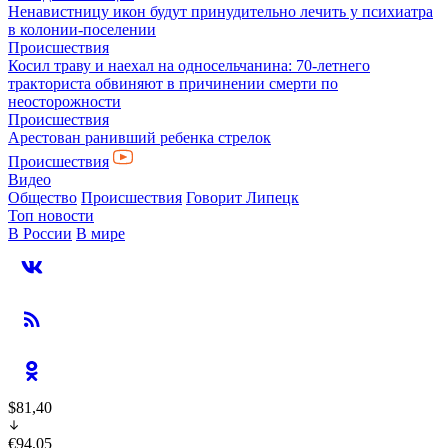
Ненавистницу икон будут принудительно лечить у психиатра
в колонии-поселении
Происшествия
Косил траву и наехал на односельчанина: 70-летнего
тракториста обвиняют в причинении смерти по
неосторожности
Происшествия
Арестован ранивший ребенка стрелок
Происшествия
Видео
Общество
Происшествия
Говорит Липецк
Топ новости
В России
В мире
$81,40
€94,05