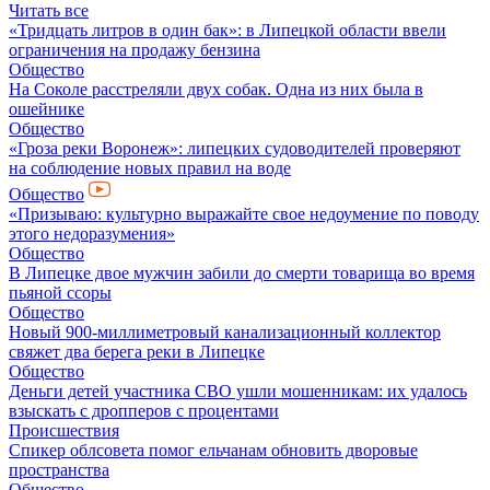
Читать все
«Тридцать литров в один бак»: в Липецкой области ввели
ограничения на продажу бензина
Общество
На Соколе расстреляли двух собак. Одна из них была в
ошейнике
Общество
«Гроза реки Воронеж»: липецких судоводителей проверяют
на соблюдение новых правил на воде
Общество
«Призываю: культурно выражайте свое недоумение по поводу
этого недоразумения»
Общество
В Липецке двое мужчин забили до смерти товарища во время
пьяной ссоры
Общество
Новый 900-миллиметровый канализационный коллектор
свяжет два берега реки в Липецке
Общество
Деньги детей участника СВО ушли мошенникам: их удалось
взыскать с дропперов с процентами
Происшествия
Спикер облсовета помог ельчанам обновить дворовые
пространства
Общество