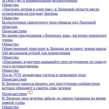
за свой счет и криминальный возлюбленный
Общество
«Тридцать литров в один бак»: в Липецкой области ввели
ограничения на продажу бензина
Общество
Беспилотники самолетного типа сбивали над Липецкой
областью
Происшествия
Во время празднования «Липецких зорь» частично перекроют
улицы
Общество
Общественный транспорт в Липецке не встанет: мэрия нашла
100 миллионов рублей для перевозчиков
Общество
«Призываю: культурно выражайте свое недоумение по поводу
этого недоразумения»
Общество
После ДТП легковушка улетела в свекольное поле
Происшествия
В Липецке начался процесс над преступным сообществом,
которое обвиняют в смерти семи человек
Происшествия
В Липецке двое мужчин забили до смерти товарища во время
пьяной ссоры
Общество