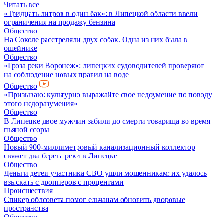
Читать все
«Тридцать литров в один бак»: в Липецкой области ввели
ограничения на продажу бензина
Общество
На Соколе расстреляли двух собак. Одна из них была в
ошейнике
Общество
«Гроза реки Воронеж»: липецких судоводителей проверяют
на соблюдение новых правил на воде
Общество
«Призываю: культурно выражайте свое недоумение по поводу
этого недоразумения»
Общество
В Липецке двое мужчин забили до смерти товарища во время
пьяной ссоры
Общество
Новый 900-миллиметровый канализационный коллектор
свяжет два берега реки в Липецке
Общество
Деньги детей участника СВО ушли мошенникам: их удалось
взыскать с дропперов с процентами
Происшествия
Спикер облсовета помог ельчанам обновить дворовые
пространства
Общество