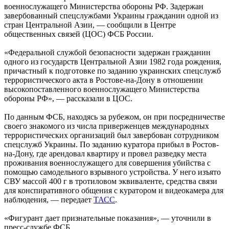
военнослужащего Министерства обороны РФ. Задержан
завербованный спецслужбами Украины гражданин одной из
стран Центральной Азии, — сообщили в Центре
общественных связей (ЦОС) ФСБ России.
«Федеральной службой безопасности задержан гражданин
одного из государств Центральной Азии 1982 года рождения,
причастный к подготовке по заданию украинских спецслужб
террористического акта в Ростове-на-Дону в отношении
высокопоставленного военнослужащего Министерства
обороны РФ», — рассказали в ЦОС.
По данным ФСБ, находясь за рубежом, он при посредничестве
своего знакомого из числа приверженцев международных
террористических организаций был завербован сотрудником
спецслужб Украины. По заданию куратора прибыл в Ростов-
на-Дону, где арендовал квартиру и провел разведку места
проживания военнослужащего для совершения убийства с
помощью самодельного взрывного устройства. У него изъято
СВУ массой 400 г в тротиловом эквиваленте, средства связи
для конспиративного общения с куратором и видеокамера для
наблюдения, — передает
ТАСС
.
«Фигурант дает признательные показания», — уточнили в
пресс-службе ФСБ.