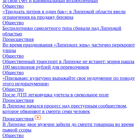
за свой счет и криминальный возлюбленный
Общество
«Тридцать литров в один бак»: в Липецкой области ввели
ограничения на продажу бензина
Общество
Беспилотники самолетного типа сбивали над Липецкой
областью
Происшествия
Во время празднования «Липецких зорь» частично перекроют
улицы
Общество
Общественный транспорт в Липецке не встанет: мэрия нашла
100 миллионов рублей для перевозчиков
Общество
«Призываю: культурно выражайте свое недоумение по поводу
этого недоразумения»
Общество
После ДТП легковушка улетела в свекольное поле
Происшествия
В Липецке начался процесс над преступным сообществом,
которое обвиняют в смерти семи человек
Происшествия
В Липецке двое мужчин забили до смерти товарища во время
пьяной ссоры
Общество