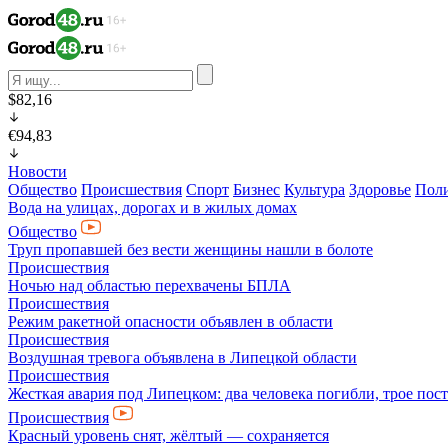
$82,16
€94,83
Новости
Общество
Происшествия
Спорт
Бизнес
Культура
Здоровье
Пол
Вода на улицах, дорогах и в жилых домах
Общество
Труп пропавшей без вести женщины нашли в болоте
Происшествия
Ночью над областью перехвачены БПЛА
Происшествия
Режим ракетной опасности объявлен в области
Происшествия
Воздушная тревога объявлена в Липецкой области
Происшествия
Жесткая авария под Липецком: два человека погибли, трое пос
Происшествия
Красный уровень снят, жёлтый — сохраняется