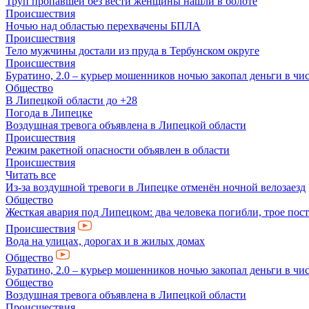
Труп пропавшей без вести женщины нашли в болоте
Происшествия
Ночью над областью перехвачены БПЛА
Происшествия
Тело мужчины достали из пруда в Тербунском округе
Происшествия
Буратино, 2.0 – курьер мошенников ночью закопал деньги в чи
Общество
В Липецкой области до +28
Погода в Липецке
Воздушная тревога объявлена в Липецкой области
Происшествия
Режим ракетной опасности объявлен в области
Происшествия
Читать все
Из-за воздушной тревоги в Липецке отменён ночной велозаезд
Общество
Жесткая авария под Липецком: два человека погибли, трое пос
Происшествия
Вода на улицах, дорогах и в жилых домах
Общество
Буратино, 2.0 – курьер мошенников ночью закопал деньги в чи
Общество
Воздушная тревога объявлена в Липецкой области
Происшествия