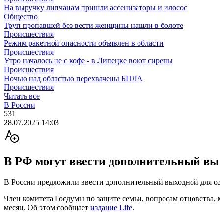
На выручку липчанам пришли ассенизаторы и илосос
Общество
Труп пропавшей без вести женщины нашли в болоте
Происшествия
Режим ракетной опасности объявлен в области
Происшествия
Утро началось не с кофе - в Липецке воют сирены
Происшествия
Ночью над областью перехвачены БПЛА
Происшествия
Читать все
В России
531
28.07.2025 14:03
В РФ могут ввести дополнительный вых
В России предложили ввести дополнительный выходной для одн
Член комитета Госдумы по защите семьи, вопросам отцовства,
месяц. Об этом сообщает
издание Life
.