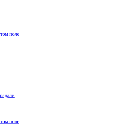
стом поле
традали
стом поле