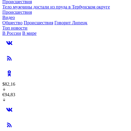
Происшествия
Тело мужчины достали из пруда в Тербунском округе
Происшествия
Видео
Общество
Происшествия
Говорит Липецк
Топ новости
В России
В мире
$82,16
€94,83