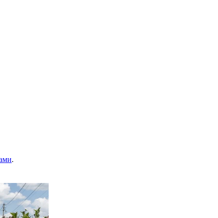
ами
.