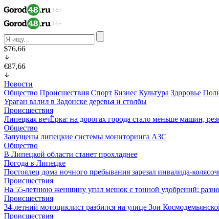
$76,66
€87,66
Новости
Общество
Происшествия
Спорт
Бизнес
Культура
Здоровье
Пол
Ураган валил в Задонске деревья и столбы
Происшествия
Липецкая вечЁрка: на дорогах города стало меньше машин, рез
Общество
Запущены липецкие системы мониторинга АЗС
Общество
В Липецкой области станет прохладнее
Погода в Липецке
Постоялец дома ночного пребывания зарезал инвалида-колясо
Происшествия
На 55-летнюю женщину упал мешок с тонной удобрений: разно
Происшествия
34-летний мотоциклист разбился на улице Зои Космодемьянско
Происшествия