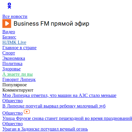
Все новости
Видео
Бизнес
НЛМК Live
Главное в стране
Спорт
Экономика
Политика
Здоровье
А знаете ли вы
Говорит Липецк
Популярное
Комментируют
Мэр Липецка отметил, что машин на АЗС стало меньше
Общество
В Липецке попугай вырвал ребенку молочный зуб
Общество
Улица Фрунзе снова станет пешеходной во время празднований
Общество
Ураган в Задонске потушил вечный огонь