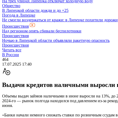
На трех улицах Липецка отключат холодную воду
Общество
В Липецкой области дожди и до +25
Погода в Липецке
Не смогли воздержаться от кражи: в Липецке похитили дорож
Происшествия
Над регионом опять сбивали беспилотники
Происшествия
Ночью в Липецкой области объявляли ракетную опасность
Происшествия
Читать все
В России
464
17.07.2025 17:40
Выдачи кредитов наличными выросли 
Объемы выдач займов наличными в июне выросли на 13%, до 2
2024-го — рынок полгода находился под давлением из-за рекор
июня.
«Банки начали немного снижать ставки по розничным ссудам в