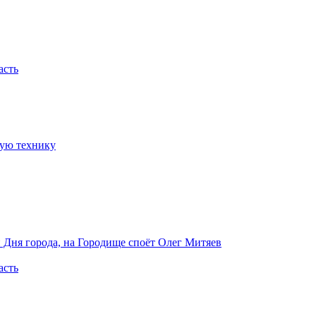
асть
ную технику
 Дня города, на Городище споёт Олег Митяев
асть