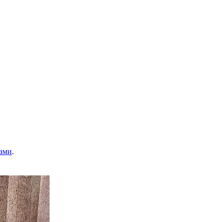
ами
.