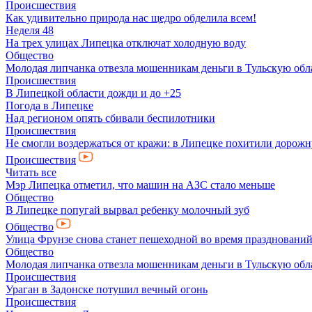
Происшествия
Как удивительно природа нас щедро обделила всем!
Неделя 48
На трех улицах Липецка отключат холодную воду
Общество
Молодая липчанка отвезла мошенникам деньги в Тульскую обл
Происшествия
В Липецкой области дожди и до +25
Погода в Липецке
Над регионом опять сбивали беспилотники
Происшествия
Не смогли воздержаться от кражи: в Липецке похитили дорож
Происшествия
Читать все
Мэр Липецка отметил, что машин на АЗС стало меньше
Общество
В Липецке попугай вырвал ребенку молочный зуб
Общество
Улица Фрунзе снова станет пешеходной во время празднований
Общество
Молодая липчанка отвезла мошенникам деньги в Тульскую обл
Происшествия
Ураган в Задонске потушил вечный огонь
Происшествия