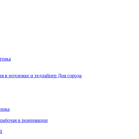
итика
ня в ночлежке и хедлайнер Дня города
чника
рабочая в реанимации
й