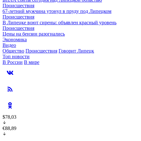
Происшествия
67-летний мужчина утонул в пруду под Липецком
Происшествия
В Липецке воют сирены: объявлен красный уровень
Происшествия
Цены на бензин разогнались
Экономика
Видео
Общество
Происшествия
Говорит Липецк
Топ новости
В России
В мире
$78,03
€88,89