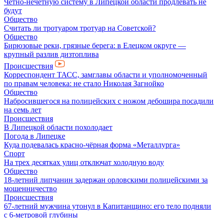
Чётно-нечётную систему в Липецкой области продлевать не
будут
Общество
Считать ли тротуаром тротуар на Советской?
Общество
Бирюзовые реки, грязные берега: в Елецком округе —
крупный разлив дизтоплива
Происшествия
Корреспондент ТАСС, замглавы области и уполномоченный
по правам человека: не стало Николая Загнойко
Общество
Набросившегося на полицейских с ножом дебошира посадили
на семь лет
Происшествия
В Липецкой области похолодает
Погода в Липецке
Куда подевалась красно-чёрная форма «Металлурга»
Спорт
На трех десятках улиц отключат холодную воду
Общество
18-летний липчанин задержан орловскими полицейскими за
мошенничество
Происшествия
67-летний мужчина утонул в Капитанщино: его тело подняли
с 6-метровой глубины