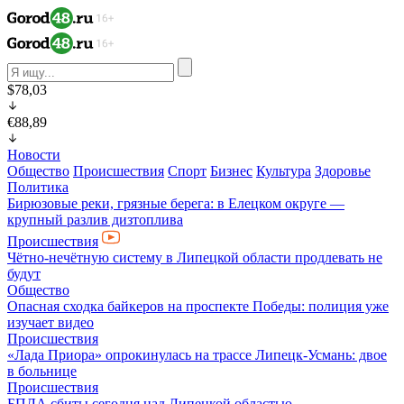
$78,03
€88,89
Новости
Общество
Происшествия
Спорт
Бизнес
Культура
Здоровье
Политика
Бирюзовые реки, грязные берега: в Елецком округе —
крупный разлив дизтоплива
Происшествия
Чётно-нечётную систему в Липецкой области продлевать не
будут
Общество
Опасная сходка байкеров на проспекте Победы: полиция уже
изучает видео
Происшествия
«Лада Приора» опрокинулась на трассе Липецк-Усмань: двое
в больнице
Происшествия
БПЛА сбиты сегодня над Липецкой областью