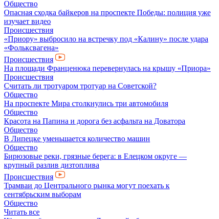
Общество
Опасная сходка байкеров на проспекте Победы: полиция уже
изучает видео
Происшествия
«Приору» выбросило на встречку под «Калину» после удара
«Фольксвагена»
Происшествия
На площади Франценюка перевернулась на крышу «Приора»
Происшествия
Считать ли тротуаром тротуар на Советской?
Общество
На проспекте Мира столкнулись три автомобиля
Общество
Красота на Папина и дорога без асфальта на Доватора
Общество
В Липецке уменьшается количество машин
Общество
Бирюзовые реки, грязные берега: в Елецком округе —
крупный разлив дизтоплива
Происшествия
Трамваи до Центрального рынка могут поехать к
сентябрьским выборам
Общество
Читать все