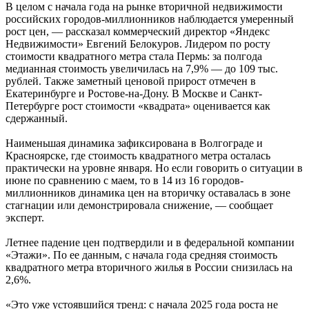
В целом с начала года на рынке вторичной недвижимости
российских городов-миллионников наблюдается умеренный
рост цен, — рассказал коммерческий директор «Яндекс
Недвижимости» Евгений Белокуров. Лидером по росту
стоимости квадратного метра стала Пермь: за полгода
медианная стоимость увеличилась на 7,9% — до 109 тыс.
рублей. Также заметный ценовой прирост отмечен в
Екатеринбурге и Ростове-на-Дону. В Москве и Санкт-
Петербурге рост стоимости «квадрата» оценивается как
сдержанный.
Наименьшая динамика зафиксирована в Волгограде и
Красноярске, где стоимость квадратного метра осталась
практически на уровне января. Но если говорить о ситуации в
июне по сравнению с маем, то в 14 из 16 городов-
миллионников динамика цен на вторичку оставалась в зоне
стагнации или демонстрировала снижение, — сообщает
эксперт.
Летнее падение цен подтвердили и в федеральной компании
«Этажи». По ее данным, с начала года средняя стоимость
квадратного метра вторичного жилья в России снизилась на
2,6%.
«Это уже устоявшийся тренд: с начала 2025 года роста не