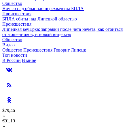
Общество
Ночью над областью перехвачены БПЛА
Происшествия
БПЛА сбиты над Липецкой областью
Происшествия
Липецкая вечЁрка: заправки после чёта-нечета, как отбиться
от мошенников, и новый вице-мэр
Общество
Видео
Общество
Происшествия
Говорит Липецк
Топ новости
В России
В мире
$79,46
€91,19