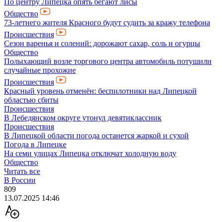
По центру Липецка опять бегают лисы
Общество
73-летнего жителя Красного будут судить за кражу телефона
Происшествия
Сезон варенья и солений: дорожают сахар, соль и огурцы
Общество
Полыхающий возле торгового центра автомобиль потушили
случайные прохожие
Происшествия
Красный уровень отменён: беспилотники над Липецкой
областью сбиты
Происшествия
В Лебедянском округе утонул девятиклассник
Происшествия
В Липецкой области погода останется жаркой и сухой
Погода в Липецке
На семи улицах Липецка отключат холодную воду
Общество
Читать все
В России
809
13.07.2025 14:46