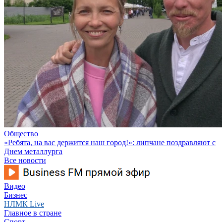
Общество
«Ребята, на вас держится наш город!»: липчане поздравляют с
Днем металлурга
Все новости
Видео
Бизнес
НЛМК Live
Главное в стране
Спорт