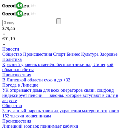
$79,46
€91,19
Новости
Общество
Происшествия
Спорт
Бизнес
Культура
Здоровье
Политика
Красный уровень отменён: беспилотники над Липецкой
областью сбиты
Происшествия
В Липецкой области сухо и до +32
Погода в Липецке
УК открывают дома для всех операторов связи, соцфонд
индексирует пенсии — законы, которые вступают в силу в
августе
Общество
Запуганный парень заложил украшения матери и отправил
152 тысячи мошенникам
Происшествия
Липецкий зоопарк принимает кабачки