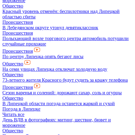
мороженое
Общество
Красный уровень отменён: беспилотники над Липецкой
областью сбиты
Происшествия
В Лебедянском округе утонул девятиклассник
Происшествия
Полыхающий возле торгового центра автомобиль потушили
случайные прохожие
Происшествия
По центру Липецка опять бегают лисы
Общество
На семи улицах Липецка отключат холодную воду
Общество
73-летнего жителя Красного будут судить за кражу телефона
Происшествия
Сезон варенья и солений: дорожают сахар, соль и огурцы
Общество
В Липецкой области погода останется жаркой и сухой
Погода в Липецке
Читать все
День ВДВ в фотографиях: митинг, шествие, бювет и
мороженое
Общество