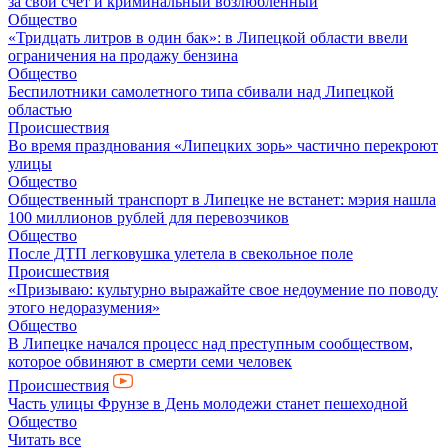
за свой счет и криминальный возлюбленный
Общество
«Тридцать литров в один бак»: в Липецкой области ввели
ограничения на продажу бензина
Общество
Беспилотники самолетного типа сбивали над Липецкой
областью
Происшествия
Во время празднования «Липецких зорь» частично перекроют
улицы
Общество
Общественный транспорт в Липецке не встанет: мэрия нашла
100 миллионов рублей для перевозчиков
Общество
После ДТП легковушка улетела в свекольное поле
Происшествия
«Призываю: культурно выражайте свое недоумение по поводу
этого недоразумения»
Общество
В Липецке начался процесс над преступным сообществом,
которое обвиняют в смерти семи человек
Происшествия
Часть улицы Фрунзе в День молодежи станет пешеходной
Общество
Читать все