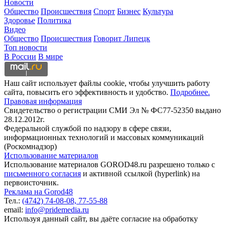
Новости
Общество
Происшествия
Спорт
Бизнес
Культура
Здоровье
Политика
Видео
Общество
Происшествия
Говорит Липецк
Топ новости
В России
В мире
Наш сайт использует файлы cookie, чтобы улучшить работу
сайта, повысить его эффективность и удобство.
Подробнее.
Правовая информация
Свидетельство о регистрации СМИ Эл № ФС77-52350 выдано
28.12.2012г.
Федеральной службой по надзору в сфере связи,
информационных технологий и массовых коммуникаций
(Роскомнадзор)
Использование материалов
Использование материалов GOROD48.ru разрешено только с
письменного согласия
и активной ссылкой (hyperlink) на
первоисточник.
Реклама на Gorod48
Тел.:
(4742) 74-08-08,
77-55-88
email:
info@pridemedia.ru
Используя данный сайт, вы даёте согласие на обработку