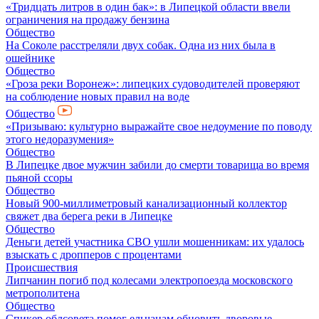
«Тридцать литров в один бак»: в Липецкой области ввели
ограничения на продажу бензина
Общество
На Соколе расстреляли двух собак. Одна из них была в
ошейнике
Общество
«Гроза реки Воронеж»: липецких судоводителей проверяют
на соблюдение новых правил на воде
Общество
«Призываю: культурно выражайте свое недоумение по поводу
этого недоразумения»
Общество
В Липецке двое мужчин забили до смерти товарища во время
пьяной ссоры
Общество
Новый 900-миллиметровый канализационный коллектор
свяжет два берега реки в Липецке
Общество
Деньги детей участника СВО ушли мошенникам: их удалось
взыскать с дропперов с процентами
Происшествия
Липчанин погиб под колесами электропоезда московского
метрополитена
Общество
Спикер облсовета помог ельчанам обновить дворовые