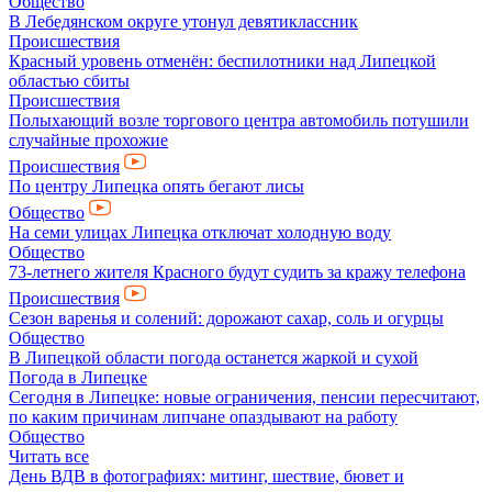
Общество
В Лебедянском округе утонул девятиклассник
Происшествия
Красный уровень отменён: беспилотники над Липецкой
областью сбиты
Происшествия
Полыхающий возле торгового центра автомобиль потушили
случайные прохожие
Происшествия
По центру Липецка опять бегают лисы
Общество
На семи улицах Липецка отключат холодную воду
Общество
73-летнего жителя Красного будут судить за кражу телефона
Происшествия
Сезон варенья и солений: дорожают сахар, соль и огурцы
Общество
В Липецкой области погода останется жаркой и сухой
Погода в Липецке
Сегодня в Липецке: новые ограничения, пенсии пересчитают,
по каким причинам липчане опаздывают на работу
Общество
Читать все
День ВДВ в фотографиях: митинг, шествие, бювет и