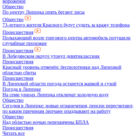
мороженое
Общество
По центру Липецка опять бегают лисы
Общество
73-летнего жителя Красного будут судить за кражу телефона
Происшествия
Полыхающий возле торгового центра автомобиль потушили
случайные прохожие
Происшествия
В Лебедянском округе утонул девятиклассник
Происшествия
Красный уровень отменён: беспилотники над Липецкой
областью сбиты
Происшествия
В Липецкой области погода останется жаркой и сухой
Погода в Липецке
На семи улицах Липецка отключат холодную воду
Общество
Сегодня в Липецке: новые ограничения, пенсии пересчитают,
по каким причинам липчане опаздывают на работу
Общество
Над областью ночью перехвачены БПЛА
Происшествия
Читать все