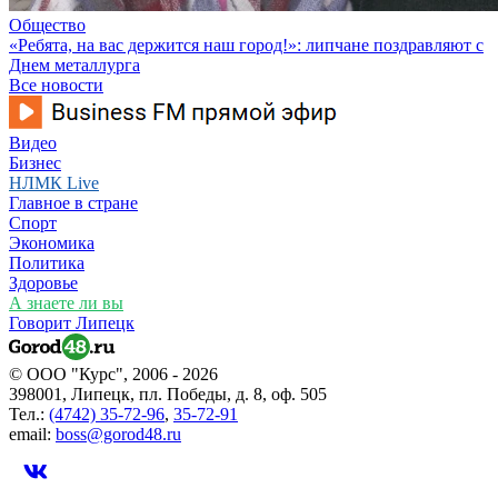
Общество
«Ребята, на вас держится наш город!»: липчане поздравляют с
Днем металлурга
Все новости
Видео
Бизнес
НЛМК Live
Главное в стране
Спорт
Экономика
Политика
Здоровье
А знаете ли вы
Говорит Липецк
© ООО "Курс", 2006 - 2026
398001, Липецк, пл. Победы, д. 8, оф. 505
Тел.:
(4742) 35-72-96
,
35-72-91
email:
boss@gorod48.ru