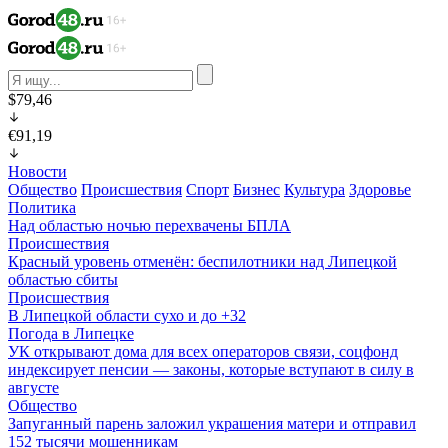
$79,46
€91,19
Новости
Общество
Происшествия
Спорт
Бизнес
Культура
Здоровье
Политика
Над областью ночью перехвачены БПЛА
Происшествия
Красный уровень отменён: беспилотники над Липецкой
областью сбиты
Происшествия
В Липецкой области сухо и до +32
Погода в Липецке
УК открывают дома для всех операторов связи, соцфонд
индексирует пенсии — законы, которые вступают в силу в
августе
Общество
Запуганный парень заложил украшения матери и отправил
152 тысячи мошенникам