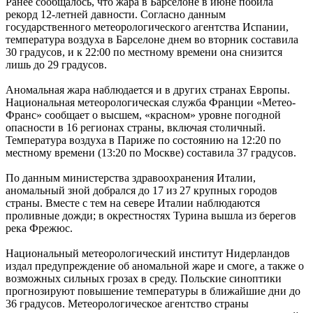
Ранее сообщалось, что жара в Барселоне в июне побила
рекорд 12-летней давности. Согласно данным
государственного метеорологического агентства Испании,
температура воздуха в Барселоне днем во вторник составила
30 градусов, и к 22:00 по местному времени она снизится
лишь до 29 градусов.
Аномальная жара наблюдается и в других странах Европы.
Национальная метеорологическая служба Франции «Метео-
Франс» сообщает о высшем, «красном» уровне погодной
опасности в 16 регионах страны, включая столичный.
Температура воздуха в Париже по состоянию на 12:20 по
местному времени (13:20 по Москве) составила 37 градусов.
По данным министерства здравоохранения Италии,
аномальный зной добрался до 17 из 27 крупных городов
страны. Вместе с тем на севере Италии наблюдаются
проливные дожди; в окрестностях Турина вышла из берегов
река Фрежюс.
Национальный метеорологический институт Нидерландов
издал предупреждение об аномальной жаре и смоге, а также о
возможных сильных грозах в среду. Польские синоптики
прогнозируют повышение температуры в ближайшие дни до
36 градусов. Метеорологическое агентство страны