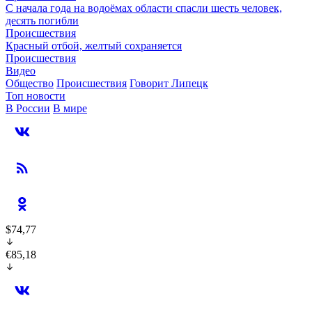
С начала года на водоёмах области спасли шесть человек,
десять погибли
Происшествия
Красный отбой, желтый сохраняется
Происшествия
Видео
Общество
Происшествия
Говорит Липецк
Топ новости
В России
В мире
$74,77
€85,18