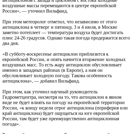
антициклоном с запада и циклоном с востока холодные
воздушные массы перемещаются в центре европейской
России», — уточнил Вильфанд.
При этом метеоролог отметил, что независимо от этого
антициклона в четверг и пятницу, 3 и 4 июля, в Москве
заметно потеплеет — температура воздуха будет достигать
плюс 24-26 градусов. Однако такая погода продержится всего
два дня.
«В субботу-воскресенье антициклон приблизится к
европейской России, и опять начнется вторжение холодных
воздушных масс. То есть жару антициклон обусловливает
именно в западных районах (в Европе), а нам он
обусловливает холодную погоду. Такова особенность
антициклона», — добавил Вильфанд.
При этом, как уточнил научный руководитель
Гидрометцентра, несмотря на то, что антициклон в явном
виде не будет влиять на погоду на европейской территории
России, «к концу недели отрог антициклона (периферия или
край антициклона) будет ощущаться на юге европейской
России, там будет уже преимущественно антициклонная
погода».