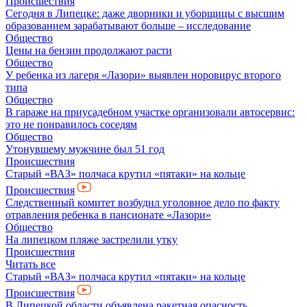
Происшествия
Сегодня в Липецке: даже дворники и уборщицы с высшим
образованием зарабатывают больше – исследование
Общество
Цены на бензин продолжают расти
Общество
У ребенка из лагеря «Лазори» выявлен норовирус второго
типа
Общество
В гараже на приусадебном участке организовали автосервис:
это не понравилось соседям
Общество
Утонувшему мужчине был 51 год
Происшествия
Старый «ВАЗ» полчаса крутил «пятаки» на кольце
Происшествия
Следственный комитет возбудил уголовное дело по факту
отравления ребенка в пансионате «Лазори»
Общество
На липецком пляже застрелили утку
Происшествия
Читать все
Старый «ВАЗ» полчаса крутил «пятаки» на кольце
Происшествия
В Липецкой области объявлена ракетная опасность