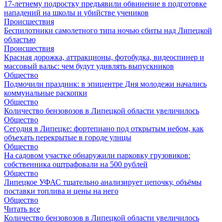
17-летнему подростку предъявили обвинение в подготовке
нападений на школы и убийстве учеников
Происшествия
Беспилотники самолетного типа ночью сбиты над Липецкой
областью
Происшествия
Красная дорожка, аттракционы, фотобудка, видеоспинер и
массовый вальс: чем будут удивлять выпускников
Общество
Подмочили праздник: в эпицентре Дня молодежи начались
коммунальные раскопки
Общество
Количество бензовозов в Липецкой области увеличилось
Общество
Сегодня в Липецке: фортепиано под открытым небом, как
объехать перекрытые в городе улицы
Общество
На садовом участке обнаружили парковку грузовиков:
собственника оштрафовали на 500 рублей
Общество
Липецкое УФАС тщательно анализирует цепочку, объёмы
поставки топлива и цены на него
Общество
Читать все
Количество бензовозов в Липецкой области увеличилось