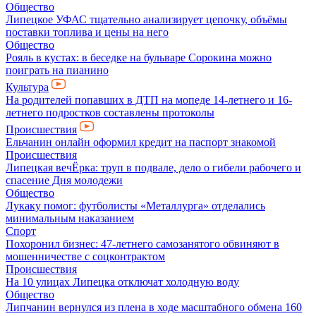
Общество
Липецкое УФАС тщательно анализирует цепочку, объёмы
поставки топлива и цены на него
Общество
Рояль в кустах: в беседке на бульваре Сорокина можно
поиграть на пианино
Культура
На родителей попавших в ДТП на мопеде 14-летнего и 16-
летнего подростков составлены протоколы
Происшествия
Ельчанин онлайн оформил кредит на паспорт знакомой
Происшествия
Липецкая вечЁрка: труп в подвале, дело о гибели рабочего и
спасение Дня молодежи
Общество
Лукаку помог: футболисты «Металлурга» отделались
минимальным наказанием
Спорт
Похоронил бизнес: 47-летнего самозанятого обвиняют в
мошенничестве с соцконтрактом
Происшествия
На 10 улицах Липецка отключат холодную воду
Общество
Липчанин вернулся из плена в ходе масштабного обмена 160