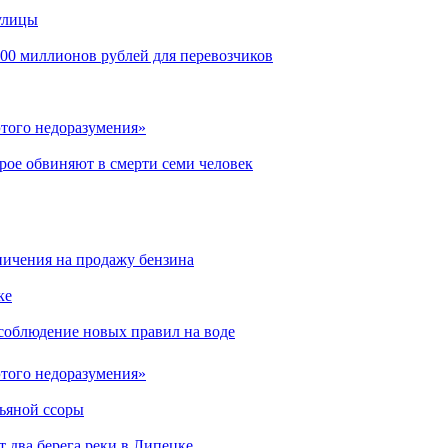
улицы
00 миллионов рублей для перевозчиков
этого недоразумения»
рое обвиняют в смерти семи человек
аничения на продажу бензина
ке
соблюдение новых правил на воде
этого недоразумения»
пьяной ссоры
 два берега реки в Липецке