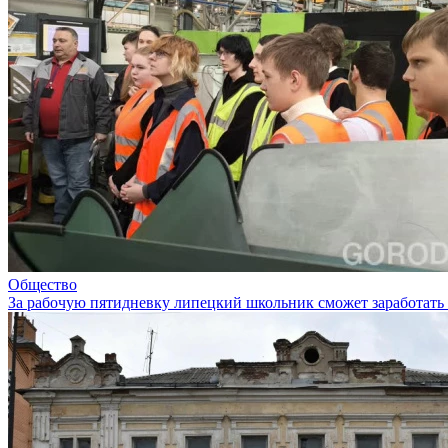
Общество
За рабочую пятидневку липецкий школьник сможет заработать 