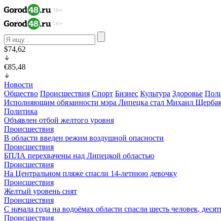
$74,62
€85,48
Новости
Общество
Происшествия
Спорт
Бизнес
Культура
Здоровье
Пол
Исполняющим обязанности мэра Липецка стал Михаил Щерба
Политика
Объявлен отбой желтого уровня
Происшествия
В области введен режим воздушной опасности
Происшествия
БПЛА перехвачены над Липецкой областью
Происшествия
На Центральном пляже спасли 14-летнюю девочку
Происшествия
Желтый уровень снят
Происшествия
С начала года на водоёмах области спасли шесть человек, деся
Происшествия