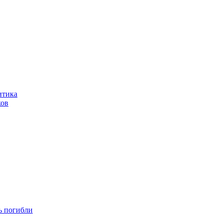
итика
ков
ть погибли