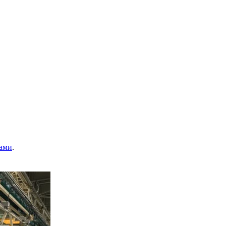
ами
.