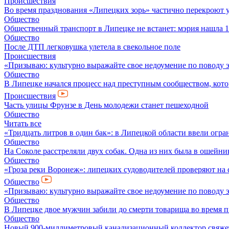
Происшествия
Во время празднования «Липецких зорь» частично перекроют 
Общество
Общественный транспорт в Липецке не встанет: мэрия нашла 1
Общество
После ДТП легковушка улетела в свекольное поле
Происшествия
«Призываю: культурно выражайте свое недоумение по поводу 
Общество
В Липецке начался процесс над преступным сообществом, кото
Происшествия
Часть улицы Фрунзе в День молодежи станет пешеходной
Общество
Читать все
«Тридцать литров в один бак»: в Липецкой области ввели огр
Общество
На Соколе расстреляли двух собак. Одна из них была в ошейни
Общество
«Гроза реки Воронеж»: липецких судоводителей проверяют на 
Общество
«Призываю: культурно выражайте свое недоумение по поводу 
Общество
В Липецке двое мужчин забили до смерти товарища во время 
Общество
Новый 900-миллиметровый канализационный коллектор свяжет