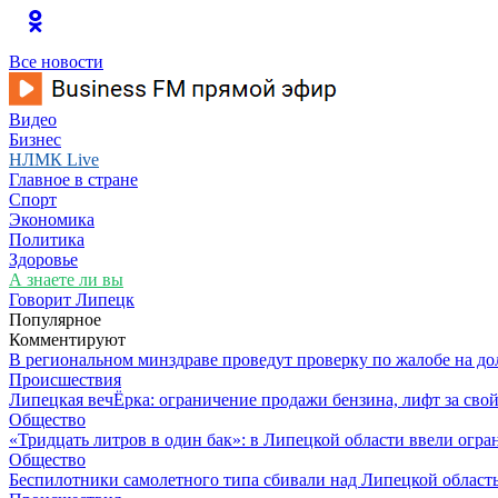
Все новости
Видео
Бизнес
НЛМК Live
Главное в стране
Спорт
Экономика
Политика
Здоровье
А знаете ли вы
Говорит Липецк
Популярное
Комментируют
В региональном минздраве проведут проверку по жалобе на д
Происшествия
Липецкая вечЁрка: ограничение продажи бензина, лифт за св
Общество
«Тридцать литров в один бак»: в Липецкой области ввели огр
Общество
Беспилотники самолетного типа сбивали над Липецкой област