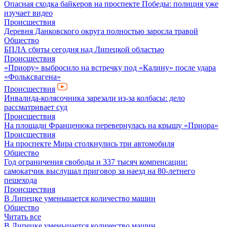
Опасная сходка байкеров на проспекте Победы: полиция уже
изучает видео
Происшествия
Деревня Данковского округа полностью заросла травой
Общество
БПЛА сбиты сегодня над Липецкой областью
Происшествия
«Приору» выбросило на встречку под «Калину» после удара
«Фольксвагена»
Происшествия
Инвалида-колясочника зарезали из-за колбасы: дело
рассматривает суд
Происшествия
На площади Франценюка перевернулась на крышу «Приора»
Происшествия
На проспекте Мира столкнулись три автомобиля
Общество
Год ограничения свободы и 337 тысяч компенсации:
самокатчик выслушал приговор за наезд на 80-летнего
пешехода
Происшествия
В Липецке уменьшается количество машин
Общество
Читать все
В Липецке уменьшается количество машин