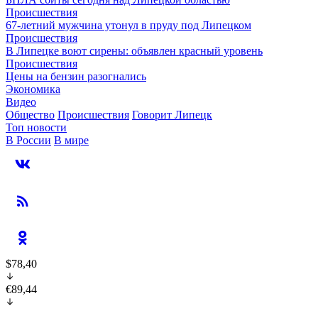
Происшествия
67-летний мужчина утонул в пруду под Липецком
Происшествия
В Липецке воют сирены: объявлен красный уровень
Происшествия
Цены на бензин разогнались
Экономика
Видео
Общество
Происшествия
Говорит Липецк
Топ новости
В России
В мире
$78,40
€89,44