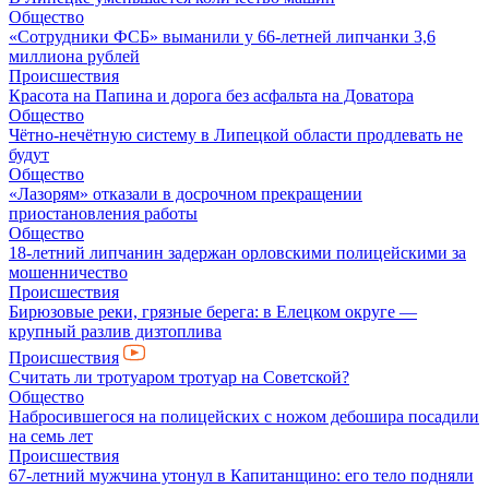
Общество
«Сотрудники ФСБ» выманили у 66-летней липчанки 3,6
миллиона рублей
Происшествия
Красота на Папина и дорога без асфальта на Доватора
Общество
Чётно-нечётную систему в Липецкой области продлевать не
будут
Общество
«Лазорям» отказали в досрочном прекращении
приостановления работы
Общество
18-летний липчанин задержан орловскими полицейскими за
мошенничество
Происшествия
Бирюзовые реки, грязные берега: в Елецком округе —
крупный разлив дизтоплива
Происшествия
Считать ли тротуаром тротуар на Советской?
Общество
Набросившегося на полицейских с ножом дебошира посадили
на семь лет
Происшествия
67-летний мужчина утонул в Капитанщино: его тело подняли