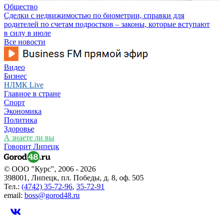
Общество
Сделки с недвижимостью по биометрии, справки для
родителей по счетам подростков – законы, которые вступают
в силу в июле
Все новости
Видео
Бизнес
НЛМК Live
Главное в стране
Спорт
Экономика
Политика
Здоровье
А знаете ли вы
Говорит Липецк
© ООО "Курс", 2006 - 2026
398001, Липецк, пл. Победы, д. 8, оф. 505
Тел.:
(4742) 35-72-96
,
35-72-91
email:
boss@gorod48.ru