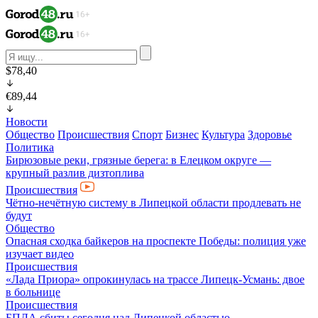
$78,40
€89,44
Новости
Общество
Происшествия
Спорт
Бизнес
Культура
Здоровье
Политика
Бирюзовые реки, грязные берега: в Елецком округе —
крупный разлив дизтоплива
Происшествия
Чётно-нечётную систему в Липецкой области продлевать не
будут
Общество
Опасная сходка байкеров на проспекте Победы: полиция уже
изучает видео
Происшествия
«Лада Приора» опрокинулась на трассе Липецк-Усмань: двое
в больнице
Происшествия
БПЛА сбиты сегодня над Липецкой областью