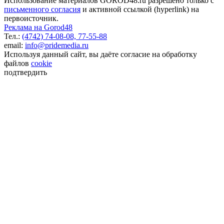
Использование материалов GOROD48.ru разрешено только с
письменного согласия
и активной ссылкой (hyperlink) на
первоисточник.
Реклама на Gorod48
Тел.:
(4742) 74-08-08,
77-55-88
email:
info@pridemedia.ru
Используя данный сайт, вы даёте согласие на обработку
файлов
cookie
подтвердить