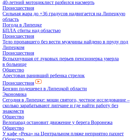
40-летний мотоциклист разбился насмерть
Происшествия
Сильная жара до +36 градусов надвигается на Липецкую
область
Погода в Липецке
БПЛА сбиты над областью
Происшествия
Тело пропавшего без вести мужчины найдено в пруду под
Липецком
Происшествия
Вспыхнувшая от луковых перьев пенсионерка умерла
в больнице
Общество
Арестован ранивший ребенка стрелок
Происшествия
Бензин подешевел в Липецкой области
Экономика
Сегодня в Липецке: мощи святого, честное исследование –
сколько зарабатывают липчане и где найти работу без
знакомств
Общество
Велопарад остановит движение у берега Воронежа
Общество
У кафе «Река» на Центральном пляже неприятно пахнет
Общество