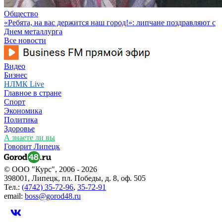
Общество
«Ребята, на вас держится наш город!»: липчане поздравляют с
Днем металлурга
Все новости
Видео
Бизнес
НЛМК Live
Главное в стране
Спорт
Экономика
Политика
Здоровье
А знаете ли вы
Говорит Липецк
© ООО "Курс", 2006 - 2026
398001, Липецк, пл. Победы, д. 8, оф. 505
Тел.:
(4742) 35-72-96
,
35-72-91
email:
boss@gorod48.ru