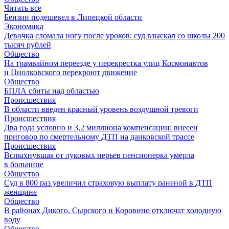
Читать все
Бензин подешевел в Липецкой области
Экономика
Девочка сломала ногу после уроков: суд взыскал со школы 200
тысяч рублей
Общество
На трамвайном переезде у перекрестка улиц Космонавтов
и Циолковского перекроют движение
Общество
БПЛА сбиты над областью
Происшествия
В области введен красный уровень воздушной тревоги
Происшествия
Два года условно и 3,2 миллиона компенсации: внесен
приговор по смертельному ДТП на данковской трассе
Происшествия
Вспыхнувшая от луковых перьев пенсионерка умерла
в больнице
Общество
Суд в 800 раз увеличил страховую выплату раненой в ДТП
женщине
Общество
В районах Дикого, Сырского и Коровино отключат холодную
воду
Общество