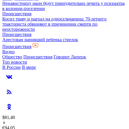
Ненавистницу икон будут принудительно лечить у психиатра
в колонии-поселении
Происшествия
Косил траву и наехал на односельчанина: 70-летнего
тракториста обвиняют в причинении смерти по
неосторожности
Происшествия
Арестован ранивший ребенка стрелок
Происшествия
Видео
Общество
Происшествия
Говорит Липецк
Топ новости
В России
В мире
$81,40
€94,05