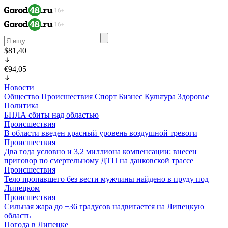
$81,40
€94,05
Новости
Общество
Происшествия
Спорт
Бизнес
Культура
Здоровье
Политика
БПЛА сбиты над областью
Происшествия
В области введен красный уровень воздушной тревоги
Происшествия
Два года условно и 3,2 миллиона компенсации: внесен
приговор по смертельному ДТП на данковской трассе
Происшествия
Тело пропавшего без вести мужчины найдено в пруду под
Липецком
Происшествия
Сильная жара до +36 градусов надвигается на Липецкую
область
Погода в Липецке