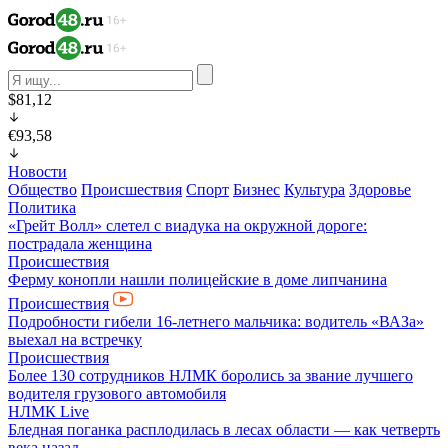
$81,12
€93,58
Новости
Общество
Происшествия
Спорт
Бизнес
Культура
Здоровье
Политика
«Грейт Волл» слетел с виадука на окружной дороге:
пострадала женщина
Происшествия
Ферму конопли нашли полицейские в доме липчанина
Происшествия
Подробности гибели 16-летнего мальчика: водитель «ВАЗа»
выехал на встречку
Происшествия
Более 130 сотрудников НЛМК боролись за звание лучшего
водителя грузового автомобиля
НЛМК Live
Бледная поганка расплодилась в лесах области — как четверть
века назад