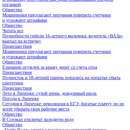
поганкой
Общество
Мошенники предлагают липчанам поверить счетчики
и угрожают штрафами
Общество
Читать все
Подробности гибели 16-летнего мальчика: водитель «ВАЗа»
выехал на встречку
Происшествия
Мошенники предлагают липчанам поверить счетчики
и угрожают штрафами
Общество
Ельчанин осужден за кражу денег со счета отца
Происшествия
Подросток и 18-летний парень попались на попытке сбыта
синтетики
Происшествия
Лето в Липецке: сухой июнь, дождливый июль
Погода в Липецке
Сегодня в Липецке: революция в ЕГЭ, богатые плачут, но не
хотят убирать свои рабочие места
Общество
В Сселках отключат холодную воду
Общество
«Грейт Волл» слетел с виадука на окружной дороге: