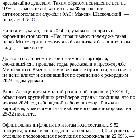
чрезвычайно дешевым. Таким образом повышение цен на
92% за 12 месяцев объяснил глава Федеральной
антимонопольной службы (ФАС) Максим Шаскольский, —
передает
ТАСС
.
Чиновник указал, что в 2024 году можно говорить о
коррекции стоимости. «Нас спрашивают: почему же такая
цена? Мы говорим: потому что была низкая база в прошлом
году», — заявил он.
До этого о слишком низкой стоимости картофеля,
сложившейся в прошлые годы, рассказали в пресс-службе
Минсельхоза. Вместе с тем в ведомстве признали, что сейчас
на цены влияет и снизившийся по сравнению с рекордным
2023 годом урожай.
Ранее Ассоциация компаний розничной торговли (АКОРТ;
объединяет крупнейших ретейлеров страны) сообщила, что по
итогам 2024 года «борщевой набор», в который входит
картофель, в зависимости от выбранного мяса подорожал на
25-32 процента.
Официальная инфляция по итогам года составила 9,52
процента, в том числе продовольственная — 11,05 процента, а
отдельно плодоовощная продукция подорожала на 22,09%, —