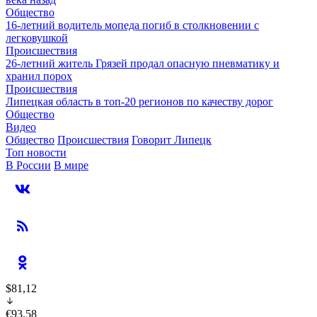
Общество
16-летний водитель мопеда погиб в столкновении с
легковушкой
Происшествия
26-летний житель Грязей продал опасную пневматику и
хранил порох
Происшествия
Липецкая область в топ-20 регионов по качеству дорог
Общество
Видео
Общество
Происшествия
Говорит Липецк
Топ новости
В России
В мире
$81,12
€93,58