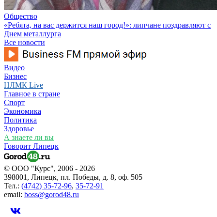
Общество
«Ребята, на вас держится наш город!»: липчане поздравляют с
Днем металлурга
Все новости
Видео
Бизнес
НЛМК Live
Главное в стране
Спорт
Экономика
Политика
Здоровье
А знаете ли вы
Говорит Липецк
© ООО "Курс", 2006 - 2026
398001, Липецк, пл. Победы, д. 8, оф. 505
Тел.:
(4742) 35-72-96
,
35-72-91
email:
boss@gorod48.ru