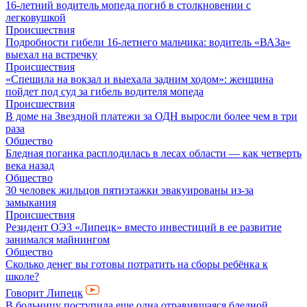
16-летний водитель мопеда погиб в столкновении с
легковушкой
Происшествия
Подробности гибели 16-летнего мальчика: водитель «ВАЗа»
выехал на встречку
Происшествия
«Спешила на вокзал и выехала задним ходом»: женщина
пойдет под суд за гибель водителя мопеда
Происшествия
В доме на Звездной платежи за ОДН выросли более чем в три
раза
Общество
Бледная поганка расплодилась в лесах области — как четверть
века назад
Общество
30 человек жильцов пятиэтажки эвакуированы из-за
замыкания
Происшествия
Резидент ОЭЗ «Липецк» вместо инвестиций в ее развитие
занимался майнингом
Общество
Сколько денег вы готовы потратить на сборы ребёнка к
школе?
Говорит Липецк
В больницу поступила еще одна отравившаяся бледной