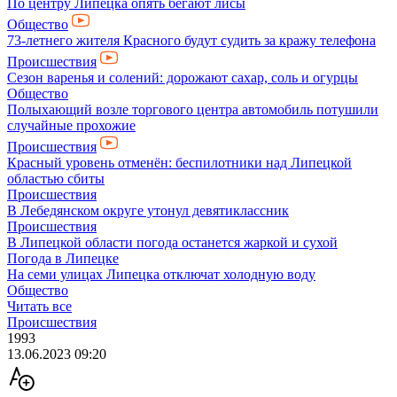
По центру Липецка опять бегают лисы
Общество
73-летнего жителя Красного будут судить за кражу телефона
Происшествия
Сезон варенья и солений: дорожают сахар, соль и огурцы
Общество
Полыхающий возле торгового центра автомобиль потушили
случайные прохожие
Происшествия
Красный уровень отменён: беспилотники над Липецкой
областью сбиты
Происшествия
В Лебедянском округе утонул девятиклассник
Происшествия
В Липецкой области погода останется жаркой и сухой
Погода в Липецке
На семи улицах Липецка отключат холодную воду
Общество
Читать все
Происшествия
1993
13.06.2023 09:20