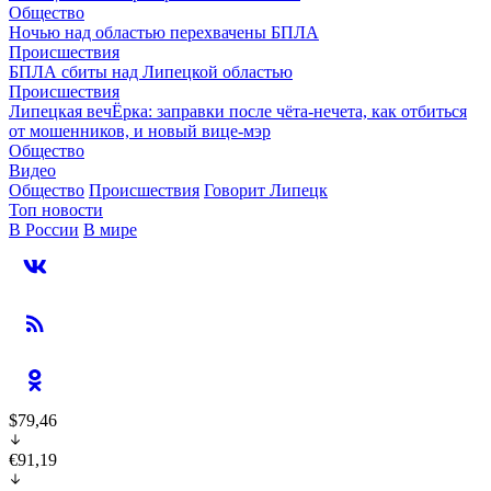
Общество
Ночью над областью перехвачены БПЛА
Происшествия
БПЛА сбиты над Липецкой областью
Происшествия
Липецкая вечЁрка: заправки после чёта-нечета, как отбиться
от мошенников, и новый вице-мэр
Общество
Видео
Общество
Происшествия
Говорит Липецк
Топ новости
В России
В мире
$79,46
€91,19