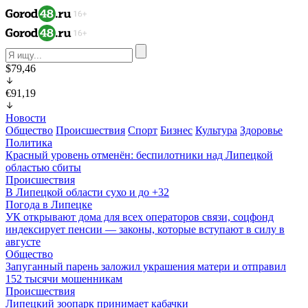
$79,46
€91,19
Новости
Общество
Происшествия
Спорт
Бизнес
Культура
Здоровье
Политика
Красный уровень отменён: беспилотники над Липецкой
областью сбиты
Происшествия
В Липецкой области сухо и до +32
Погода в Липецке
УК открывают дома для всех операторов связи, соцфонд
индексирует пенсии — законы, которые вступают в силу в
августе
Общество
Запуганный парень заложил украшения матери и отправил
152 тысячи мошенникам
Происшествия
Липецкий зоопарк принимает кабачки