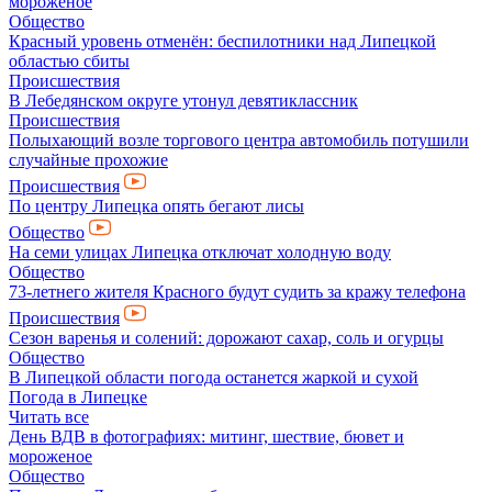
мороженое
Общество
Красный уровень отменён: беспилотники над Липецкой
областью сбиты
Происшествия
В Лебедянском округе утонул девятиклассник
Происшествия
Полыхающий возле торгового центра автомобиль потушили
случайные прохожие
Происшествия
По центру Липецка опять бегают лисы
Общество
На семи улицах Липецка отключат холодную воду
Общество
73-летнего жителя Красного будут судить за кражу телефона
Происшествия
Сезон варенья и солений: дорожают сахар, соль и огурцы
Общество
В Липецкой области погода останется жаркой и сухой
Погода в Липецке
Читать все
День ВДВ в фотографиях: митинг, шествие, бювет и
мороженое
Общество