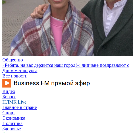
Общество
«Ребята, на вас держится наш город!»: липчане поздравляют с
Днем металлурга
Все новости
Видео
Бизнес
НЛМК Live
Главное в стране
Спорт
Экономика
Политика
Здоровье